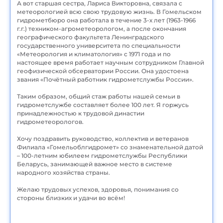
А вот старшая сестра, Лариса Викторовна, связала с
метеорологией всю свою трудовую жизнь. В Гомельском
гидрометбюро она работала в течение 3-х лет (1963-1966
г.г.) техником-агрометеорологом, а после окончания
географического факультета Ленинградского
государственного университета по специальности
«Метеорология и климатология» с 1971 года и по
настоящее время работает научным сотрудником Главной
геофизической обсерватории России. Она удостоена
звания «Почётный работник гидрометслужбы России».
Таким образом, общий стаж работы нашей семьи в
гидрометслужбе составляет более 100 лет. Я горжусь
принадлежностью к трудовой династии
гидрометеорологов.
Хочу поздравить руководство, коллектив и ветеранов
Филиала «Гомельоблгидромет» со знаменательной датой
– 100-летним юбилеем гидрометслужбы Республики
Беларусь, занимающей важное место в системе
народного хозяйства страны.
Желаю трудовых успехов, здоровья, понимания со
стороны близких и удачи во всём!