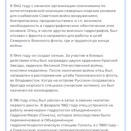
В 1942 году с началом организации союзниками по
антигитлеровской коалиции северных морских конвоев
для снабжения Советских войск вооружением,
боеприпасами, продовольствием и т.п. возникла
необходимость в гидрографическом обеспечении этих
конвоев. Отец, в числе других военных гидрографов, был
отозван с фронта и направлен для работы в штаб
Северного Военного флота, где и трудился до конца
войны.
В 1944 году он создал семью. За участие в боевых
действиях отец был награжден двумя орденами Красной
Звезды, орденом Великой Отечественной войны,
многими медалями. После окончания войны отец был
направлен в распоряжение штаба Тихоокеанского флота,
во Владивосток. Когда на острове Русском создавалась
бригада морского спецназа («морские котики»), он был
назначен её командиром.
В 196 году отец был уволен в запас в звании «капитан
первого ранга». В феврале 1962 года отец устроился на
работу инженером-гидрологом объединённого
Гидрометбюро (Гомель), которое впоследствии было
переименовано в Объединённую
гидрометеорологическую станцию Гомель, а с 1969 года –
в Гомельскую зональную гидрометеорологическую