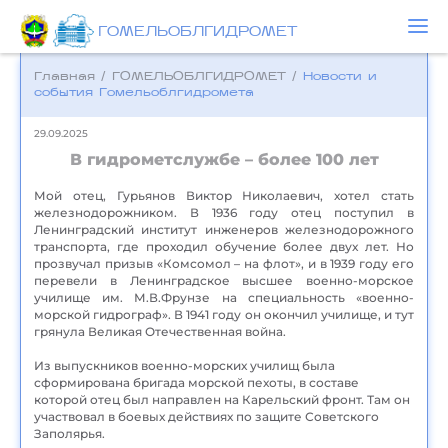
ГОМЕЛЬОБЛГИДРОМЕТ
Главная
/
ГОМЕЛЬОБЛГИДРОМЕТ
/
Новости и
события Гомельоблгидромета
29.09.2025
В гидрометслужбе – более 100 лет
Мой отец, Гурьянов Виктор Николаевич, хотел стать
железнодорожником. В 1936 году отец поступил в
Ленинградский институт инженеров железнодорожного
транспорта, где проходил обучение более двух лет. Но
прозвучал призыв «Комсомол – на флот», и в 1939 году его
перевели в Ленинградское высшее военно-морское
училище им. М.В.Фрунзе на специальность «военно-
морской гидрограф». В 1941 году он окончил училище, и тут
грянула Великая Отечественная война.
Из выпускников военно-морских училищ была
сформирована бригада морской пехоты, в составе
которой отец был направлен на Карельский фронт. Там он
участвовал в боевых действиях по защите Советского
Заполярья.