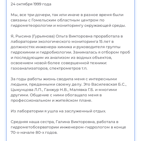
24 октября 1999 года
Мы, все три дочери, так или иначе в разное время были
связаны с Гомельским областным центром по
гидрометеорологии и мониторингу окружающей среды.
Я, Рысина (Гурьянова) Ольга Викторовна проработала в
лаборатории экологического мониторинга 15 лет в
должностях инженера-химика и руководителя группы
гидрохимии и гидробиологии. Занималась я отбором проб
и последующим их анализом из водных объектов,
освоением новой более совершенной техники:
газоанализаторов, спектрометров т.п.
За годы работы жизнь сводила меня с интересными
людьми, преданными своему делу. Это Василевская Б.С.,
Цыкунцова Л.П., Ганжур Н.В., Малявка Г.Б. и многими
другими. Общение с ними обогащало меня в
профессиональном и житейском плане.
Из лаборатории я ушла на заслуженный отдых.
Средняя наша сестра, Галина Викторовна, работала в
гидрометобсерватории инженером-гидрологом в конце
70-х-начале 80-х годов.