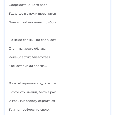
Сосредоточен его взор
Туда, где в струях шевелится
Блестящий никелем прибор.
На небе солнышко сверкает,
Стоят на месте облака,
Река блестит, благоухает,
Ласкает лилии слегка…
В такой идиллии трудиться –
Почти что, значит, быть в раю,
И грех гидрологу сердиться
Там на профессию свою.