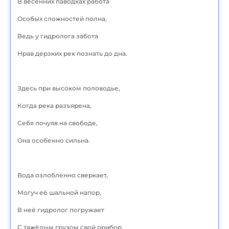
В весенних паводках работа
Особых сложностей полна,
Ведь у гидролога забота
Нрав дерзких рек познать до дна.
Здесь при высоком половодье,
Когда река разъярена,
Себя почуяв на свободе,
Она особенно сильна.
Вода озлобленно сверкает,
Могуч её шальной напор,
В неё гидролог погружает
С тяжёлым грузом свой прибор.