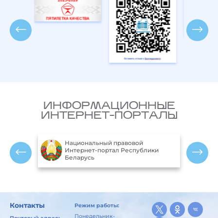
ИНФОРМАЦИОННЫЕ
ИНТЕРНЕТ-ПОРТАЛЫ
Министерство природных
ики
ресурсов и охраны окружающей
среды Республики Беларусь
Контакты
Режим работы:
Понедельник-
Почтовый адрес: