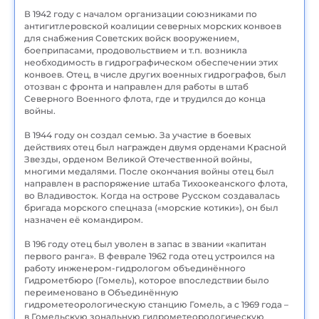
В 1942 году с началом организации союзниками по
антигитлеровской коалиции северных морских конвоев
для снабжения Советских войск вооружением,
боеприпасами, продовольствием и т.п. возникла
необходимость в гидрографическом обеспечении этих
конвоев. Отец, в числе других военных гидрографов, был
отозван с фронта и направлен для работы в штаб
Северного Военного флота, где и трудился до конца
войны.
В 1944 году он создал семью. За участие в боевых
действиях отец был награжден двумя орденами Красной
Звезды, орденом Великой Отечественной войны,
многими медалями. После окончания войны отец был
направлен в распоряжение штаба Тихоокеанского флота,
во Владивосток. Когда на острове Русском создавалась
бригада морского спецназа («морские котики»), он был
назначен её командиром.
В 196 году отец был уволен в запас в звании «капитан
первого ранга». В феврале 1962 года отец устроился на
работу инженером-гидрологом объединённого
Гидрометбюро (Гомель), которое впоследствии было
переименовано в Объединённую
гидрометеорологическую станцию Гомель, а с 1969 года –
в Гомельскую зональную гидрометеорологическую