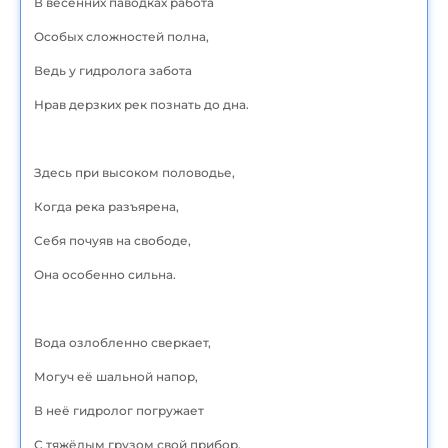
В весенних паводках работа
Особых сложностей полна,
Ведь у гидролога забота
Нрав дерзких рек познать до дна.
Здесь при высоком половодье,
Когда река разъярена,
Себя почуяв на свободе,
Она особенно сильна.
Вода озлобленно сверкает,
Могуч её шальной напор,
В неё гидролог погружает
С тяжёлым грузом свой прибор.