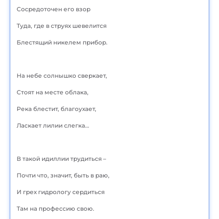
Сосредоточен его взор
Туда, где в струях шевелится
Блестящий никелем прибор.
На небе солнышко сверкает,
Стоят на месте облака,
Река блестит, благоухает,
Ласкает лилии слегка…
В такой идиллии трудиться –
Почти что, значит, быть в раю,
И грех гидрологу сердиться
Там на профессию свою.