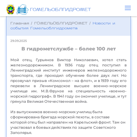
ГОМЕЛЬОБЛГИДРОМЕТ
Главная
/
ГОМЕЛЬОБЛГИДРОМЕТ
/
Новости и
события Гомельоблгидромета
29.09.2025
В гидрометслужбе – более 100 лет
Мой отец, Гурьянов Виктор Николаевич, хотел стать
железнодорожником. В 1936 году отец поступил в
Ленинградский институт инженеров железнодорожного
транспорта, где проходил обучение более двух лет. Но
прозвучал призыв «Комсомол – на флот», и в 1939 году его
перевели в Ленинградское высшее военно-морское
училище им. М.В.Фрунзе на специальность «военно-
морской гидрограф». В 1941 году он окончил училище, и тут
грянула Великая Отечественная война.
Из выпускников военно-морских училищ была
сформирована бригада морской пехоты, в составе
которой отец был направлен на Карельский фронт. Там он
участвовал в боевых действиях по защите Советского
Заполярья.