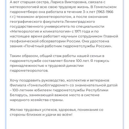
А вот старшая сестра, Лариса Викторовна, связала с
метеорологией всю свою трудовую жизнь. В Гомельском
гидрометбюро она работала в течение 3-х лет (1963-1966
г.г.) техником-агрометеорологом, а после окончания
географического факультета Ленинградского
государственного университета по специальности
«Метеорология и климатология» с 1971 года и по
настоящее время работает научным сотрудником Главной
геофизической обсерватории России. Она удостоена
звания «Почётный работник гидрометслужбы России».
Таким образом, общий стаж работы нашей семьи в
гидрометслужбе составляет более 100 лет. Я горжусь
принадлежностью к трудовой династии
гидрометеорологов.
Хочу поздравить руководство, коллектив и ветеранов
Филиала «Гомельоблгидромет» со знаменательной датой
– 100-летним юбилеем гидрометслужбы Республики
Беларусь, занимающей важное место в системе
народного хозяйства страны.
Желаю трудовых успехов, здоровья, понимания со
стороны близких и удачи во всём!