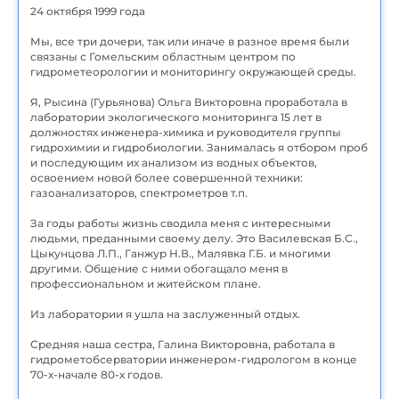
24 октября 1999 года
Мы, все три дочери, так или иначе в разное время были
связаны с Гомельским областным центром по
гидрометеорологии и мониторингу окружающей среды.
Я, Рысина (Гурьянова) Ольга Викторовна проработала в
лаборатории экологического мониторинга 15 лет в
должностях инженера-химика и руководителя группы
гидрохимии и гидробиологии. Занималась я отбором проб
и последующим их анализом из водных объектов,
освоением новой более совершенной техники:
газоанализаторов, спектрометров т.п.
За годы работы жизнь сводила меня с интересными
людьми, преданными своему делу. Это Василевская Б.С.,
Цыкунцова Л.П., Ганжур Н.В., Малявка Г.Б. и многими
другими. Общение с ними обогащало меня в
профессиональном и житейском плане.
Из лаборатории я ушла на заслуженный отдых.
Средняя наша сестра, Галина Викторовна, работала в
гидрометобсерватории инженером-гидрологом в конце
70-х-начале 80-х годов.