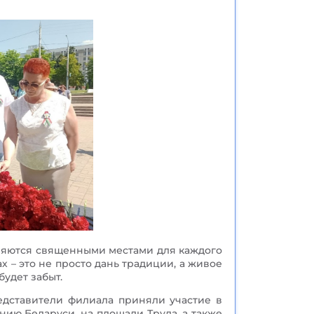
вляются священными местами для каждого
х – это не просто дань традиции, а живое
будет забыт.
едставители филиала приняли участие в
ию Беларуси, на площади Труда, а также