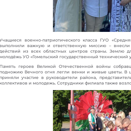
Учащиеся военно-патриотического класса ГУО «Средн
выполнили важную и ответственную миссию – внесли
действий из всех областных центров страны. Землю д
молодёжь УО «Гомельский государственный технический ун
Память героев Великой Отечественной войны собрав
подножию Вечного огня легли венки и живые цветы. В 
приняли участие в руководители района, представител
коллективов и молодежь. Сотрудники филиала также возло