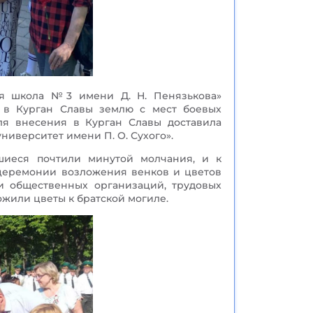
яя школа №3 имени Д. Н. Пенязькова»
 в Курган Славы землю с мест боевых
ля внесения в Курган Славы доставила
иверситет имени П. О. Сухого».
шиеся почтили минутой молчания, и к
церемонии возложения венков и цветов
и общественных организаций, трудовых
жили цветы к братской могиле.