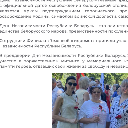
День Независимости Республики Беларусь – главный праз
с официальной датой освобождения белорусской столиц
является ярким подтверждением героического пр
освобождение Родины, символом воинской доблести, сам
День Независимости Республики Беларусь – это олицетво
единства белорусского народа, преемственности поколени
Сотрудники Филиала «Гомельоблгидромет» приняли учас
Независимости Республики Беларусь.
В преддверии Дня Независимости Республики Беларусь, 
участие в торжественном митинге у мемориального к
памяти героев, отдавших свои жизни за свободу и незави