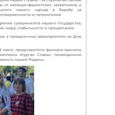
дник нашей страны – исторически связан
ы от немецко-фашистских захватчиков и
ошлого нашего народа в борьбе за
оотверженности и патриотизма.
рение суверенитета нашего государства,
й, мира, стабильности и процветания.
тие в праздничных мероприятиях ко Дню
2 июля, представители филиала приняли
омплекса «Курган Славы», посвященном
симость нашей Родины.