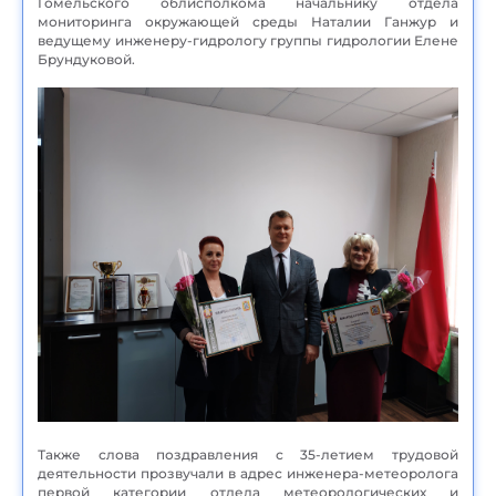
Гомельского облисполкома начальнику отдела
мониторинга окружающей среды Наталии Ганжур и
ведущему инженеру-гидрологу группы гидрологии Елене
Брундуковой.
Также слова поздравления с 35-летием трудовой
деятельности прозвучали в адрес инженера-метеоролога
первой категории отдела метеорологических и