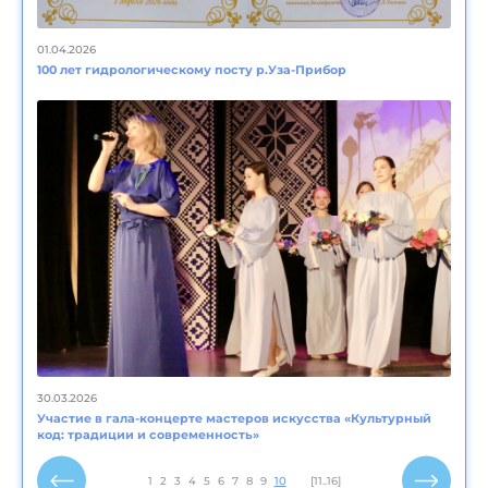
01.04.2026
100 лет гидрологическому посту р.Уза-Прибор
30.03.2026
Участие в гала-концерте мастеров искусства «Культурный
код: традиции и современность»
1
2
3
4
5
6
7
8
9
10
[11..16]