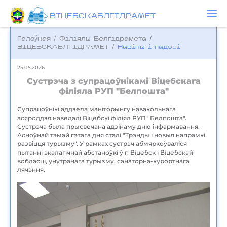
ВІЦЕБСКАБЛГІДРАМЕТ
Галоўная
/
Фiлiялы Белгiдрамета
/
ВІЦЕБСКАБЛГІДРАМЕТ
/
Навіны і падзеі
25.05.2026
Сустрэча з супрацоўнікамі Віцебскага
філіяла РУП "Белпошта"
Супрацоўнікі аддзела маніторынгу навакольнага
асяроддзя наведалі Віцебскі філіял РУП "Белпошта".
Сустрэча была прысвечана адзінаму дню інфармавання.
Асноўнай тэмай гэтага дня сталі "Трэнды і новыя напрамкі
развіцця турызму". У рамках сустрэч абмяркоўваліся
пытанні экалагічнай абстаноўкі ў г. Віцебск і Віцебскай
вобласці, унутранага турызму, санаторна-курортнага
лячэння.