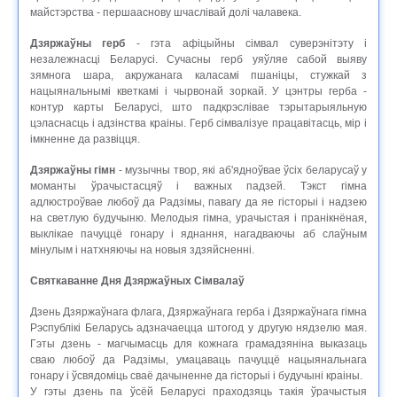
майстэрства - першааснову шчаслівай долі чалавека.
Дзяржаўны герб
- гэта афіцыйны сімвал суверэнітэту і
незалежнасці Беларусі. Сучасны герб уяўляе сабой выяву
зямнога шара, акружанага каласамі пшаніцы, стужкай з
нацыянальнымі кветкамі і чырвонай зоркай. У цэнтры герба -
контур карты Беларусі, што падкрэслівае тэрытарыяльную
цэласнасць і адзінства краіны. Герб сімвалізуе працавітасць, мір і
імкненне да развіцця.
Дзяржаўны гімн
- музычны твор, які аб'ядноўвае ўсіх беларусаў у
моманты ўрачыстасцяў і важных падзей. Тэкст гімна
адлюстроўвае любоў да Радзімы, павагу да яе гісторыі і надзею
на светлую будучыню. Мелодыя гімна, урачыстая і пранікнёная,
выклікае пачуццё гонару і яднання, нагадваючы аб слаўным
мінулым і натхняючы на ​​новыя здзяйсненні.
Святкаванне Дня Дзяржаўных Сімвалаў
Дзень Дзяржаўнага флага, Дзяржаўнага герба і Дзяржаўнага гімна
Рэспублікі Беларусь адзначаецца штогод у другую нядзелю мая.
Гэты дзень - магчымасць для кожнага грамадзяніна выказаць
сваю любоў да Радзімы, умацаваць пачуццё нацыянальнага
гонару і ўсвядоміць сваё дачыненне да гісторыі і будучыні краіны.
У гэты дзень па ўсёй Беларусі праходзяць такія ўрачыстыя