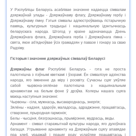
У Рэспубліцы Беларусь асаблівае значэнне надаецца сімвалам
дзяржаўнай улады - Дзяржаўнаму флагу, Дзяржаўнаму гербу і
Дзяржаўнаму гімну. Гэтыя сімвалы адлюстроўваюць гістарычную
памяць, культурныя традыцыі і нацыянальную ідэнтычнасць
беларускага народа. Штогод у краіне адзначаецца Дзень
Дзяржаўнага флага, Дзяржаўнага герба і Дзяржаўнага гімна -
свята, якое аб'ядноўвае ўсіх грамадзян у павазе і гонару за сваю
Радзіму.
Гісторыя і значэнне дзяржаўных сімвалаў Беларусі
Дзяржаўны флаг
Рэспублікі Беларусь - гэта не проста
палотнішча з пэўнымі кветкамі і ўзорамі. Ён сімвалізуе адзінства
народа, яго імкненне да міру і росквіту. Сучасны сцяг уяўляе
сабой чырвона-зялёнае палотнішча з нацыянальным
арнаментам на белым фоне ў дрэўка. Колеры нашага сцяга
маюць наступныя значэнні:
Чырвоны - сіла, мужнасць, высакароднасць, энергія;
Зялёны - надзея, здароўе, маладосць, адраджэнне, працавітасць,
стварэнне, прыродная гармонія;
Белы - чысціня, бязгрэшнасць, прымірэнне, мудрасць, веды.
Арнамент - сімвал старажытнай культуры народа, яго духоўнага
багацця. Утрыманне арнаменту на Дзяржаўным сцягу апавядае
пра хлеб, ураджай і працяг роду; услаўляе працавітасць і