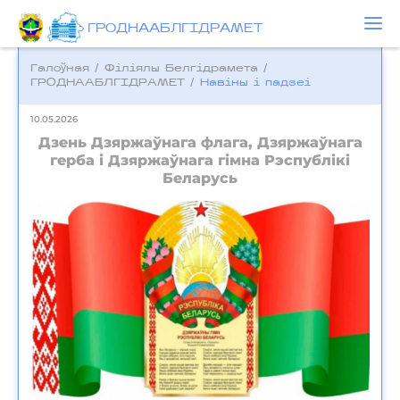
ГРОДНААБЛГІДРАМЕТ
Галоўная
/
Фiлiялы Белгiдрамета
/
ГРОДНААБЛГІДРАМЕТ
/
Навіны і падзеі
10.05.2026
Дзень Дзяржаўнага флага, Дзяржаўнага
герба і Дзяржаўнага гімна Рэспублікі
Беларусь