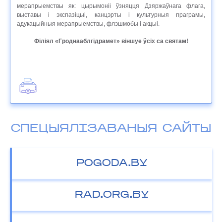
мерапрыемствы як: цырымоніі ўзняцця Дзяржаўнага флага,
выставы і экспазіцыі, канцэрты і культурныя праграмы,
адукацыйныя мерапрыемствы, флэшмобы і акцыі.
Філіял «Гроднааблгідрамет» віншуе ўсіх са святам!
СПЕЦЫЯЛІЗАВАНЫЯ САЙТЫ
POGODA.BY
RAD.ORG.BY