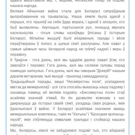
адвага выратавала мір, і, вядома, непахісны гонар за подзвіг
нашага народа.
Вялікая Айчынная вайна стала для Беларусі сапраўдным
выпрабаваннем на трываласць. Наша зямля была адной з
першых, хто прыняў на сябе ўдар ворага, і адной з апошніх, хто
быў вызвалены. Акупацыя, партызанскі рух, генацыд мірнага
насельніцтва - гэтыя словы назаўжды ўпісаны ў гісторыю
Беларусі. Мільёны жыццяў былі абарваныя, гарады і вёскі
пераўтвораны ў попел, а цэлыя сем'і разлучаны. Але нават у
самыя цёмныя часы беларускі народ не губляў надзеі і веры ў
перамогу.
Траўня
9
- гэта дзень, калі мы аддаём даніну павагі ўсім, хто
змагаўся і перамог. Гэта дзень, калі мы схіляем галовы перад
памяццю загінулых. Гэта дзень, калі мы гаворым "Дзякуй!" нашым
дарагім ветэранам, чыё жыццё - прыклад самаадданасці.
Традыцыйныя парады, акцыі "Несмяротны полк", ускладанне
кветак да мемарыялаў - усё гэта спосабы выказаць нашу падзяку і
захаваць памяць аб вялікім подзвігу. «Бяссмертны полк» стаў
асабліва значнай з'явай, бо ён дазваляе кожнаму з нас
дакрануцца да гісторыі сваёй сям'і, узгадаць сваіх родных, якія
ўдзельнічалі ў вайне. У Беларусі асаблівае значэнне маюць
мемарыяльныя комплексы, такія як "Хатынь" і "Брэсцкая крэпасць-
герой", якія з'яўляюцца сімваламі трагедыі і стойкасці нашага
народа.
Мы, беларусы, ніколі не забудземся подзвіг тых, хто абараніў