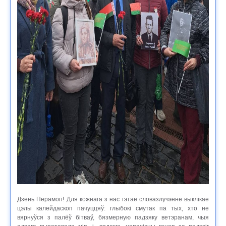
Дзень Перамогі! Для кожнага з нас гэтае словазлучэнне выклікае
цэлы калейдаскоп пачуццяў: глыбокі смутак па тых, хто не
вярнуўся з палёў бітваў, бязмерную падзяку ветэранам, чыя