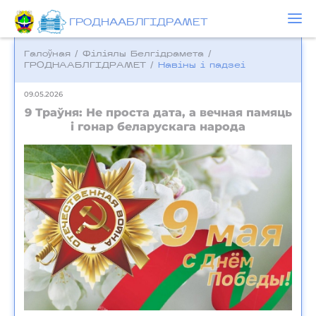
ГРОДНААБЛГІДРАМЕТ
Галоўная
/
Фiлiялы Белгiдрамета
/
ГРОДНААБЛГІДРАМЕТ
/
Навіны і падзеі
09.05.2026
9 Траўня: Не проста дата, а вечная памяць
і гонар беларускага народа