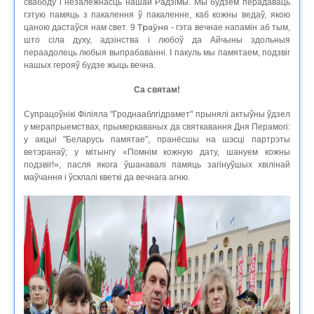
свабоду і незалежнасць нашай Радзімы. Мы будзем перадаваць
гэтую памяць з пакалення ў пакаленне, каб кожны ведаў, якою
Траўня
цаною дастаўся нам свет. 9
- гэта вечнае напамін аб тым,
што сіла духу, адзінства і любоў да Айчыны здольныя
пераадолець любыя выпрабаванні. І пакуль мы памятаем, подзвіг
нашых герояў будзе жыць вечна.
Са святам!
Супрацоўнікі Філіяла "Гроднааблгідрамет" прынялі актыўны ўдзел
у мерапрыемствах, прымеркаваных да святкавання Дня Перамогі:
у акцыі "Беларусь памятае", пранёсшы на шэсці партрэты
ветэранаў; у мітынгу «Помнім кожную дату, шануем кожны
подзвіг!», пасля якога ўшанавалі памяць загінуўшых хвілінай
маўчання і ўсклалі кветкі да вечнага агню.