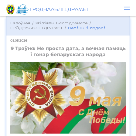
ГРОДНААБЛГІДРАМЕТ
Галоўная
/
Фiлiялы Белгiдрамета
/
ГРОДНААБЛГІДРАМЕТ
/
Навіны і падзеі
09.05.2026
9 Траўня: Не проста дата, а вечная памяць
і гонар беларускага народа