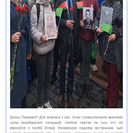
Дзень Перамогі! Для кожнага з нас гэтае словазлучэнне выклікае
цэлы калейдаскоп пачуццяў: глыбокі смутак па тых, хто не
вярнуўся з палёў бітваў, бязмерную падзяку ветэранам, чыя