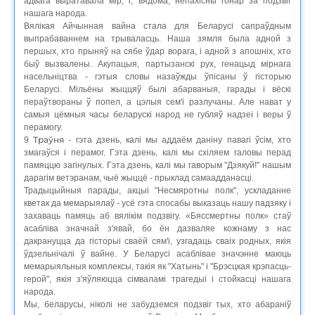
адвага выратавала мір, і, вядома, непахісны гонар за подзвіг
нашага народа.
Вялікая Айчынная вайна стала для Беларусі сапраўдным
выпрабаваннем на трываласць. Наша зямля была адной з
першых, хто прыняў на сябе ўдар ворага, і адной з апошніх, хто
быў вызвалены. Акупацыя, партызанскі рух, генацыд мірнага
насельніцтва - гэтыя словы назаўжды ўпісаны ў гісторыю
Беларусі. Мільёны жыццяў былі абарваныя, гарады і вёскі
пераўтвораны ў попел, а цэлыя сем'і разлучаны. Але нават у
самыя цёмныя часы беларускі народ не губляў надзеі і веры ў
перамогу.
Траўня
9
- гэта дзень, калі мы аддаём даніну павагі ўсім, хто
змагаўся і перамог. Гэта дзень, калі мы схіляем галовы перад
памяццю загінулых. Гэта дзень, калі мы гаворым "Дзякуй!" нашым
дарагім ветэранам, чыё жыццё - прыклад самаадданасці.
Традыцыйныя парады, акцыі "Несмяротны полк", ускладанне
кветак да мемарыялаў - усё гэта спосабы выказаць нашу падзяку і
захаваць памяць аб вялікім подзвігу. «Бяссмертны полк» стаў
асабліва значнай з'явай, бо ён дазваляе кожнаму з нас
дакрануцца да гісторыі сваёй сям'і, узгадаць сваіх родных, якія
ўдзельнічалі ў вайне. У Беларусі асаблівае значэнне маюць
мемарыяльныя комплексы, такія як "Хатынь" і "Брэсцкая крэпасць-
герой", якія з'яўляюцца сімваламі трагедыі і стойкасці нашага
народа.
Мы, беларусы, ніколі не забудземся подзвіг тых, хто абараніў