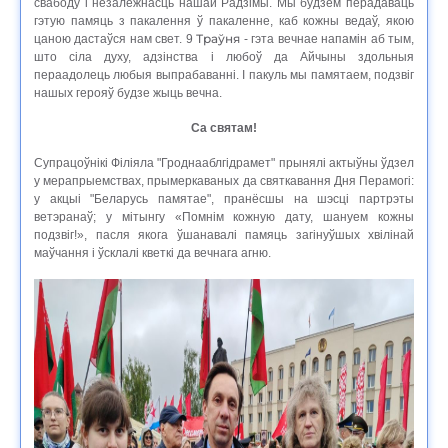
свабоду і незалежнасць нашай Радзімы. Мы будзем перадаваць
гэтую памяць з пакалення ў пакаленне, каб кожны ведаў, якою
Траўня
цаною дастаўся нам свет. 9
- гэта вечнае напамін аб тым,
што сіла духу, адзінства і любоў да Айчыны здольныя
пераадолець любыя выпрабаванні. І пакуль мы памятаем, подзвіг
нашых герояў будзе жыць вечна.
Са святам!
Супрацоўнікі Філіяла "Гроднааблгідрамет" прынялі актыўны ўдзел
у мерапрыемствах, прымеркаваных да святкавання Дня Перамогі:
у акцыі "Беларусь памятае", пранёсшы на шэсці партрэты
ветэранаў; у мітынгу «Помнім кожную дату, шануем кожны
подзвіг!», пасля якога ўшанавалі памяць загінуўшых хвілінай
маўчання і ўсклалі кветкі да вечнага агню.