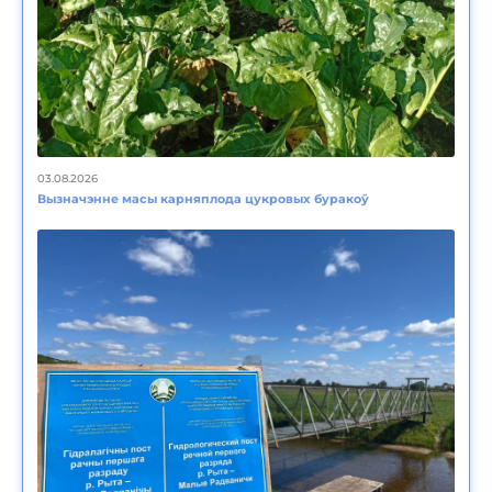
03.08.2026
Вызначэнне масы карняплода цукровых буракоў