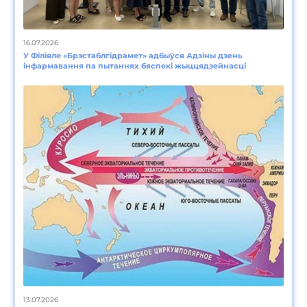
16.07.2026
У Філіяле «Брэстаблгідрамет» адбыўся Адзіны дзень
інфармавання па пытаннях бяспекі жыццядзейнасці
13.07.2026