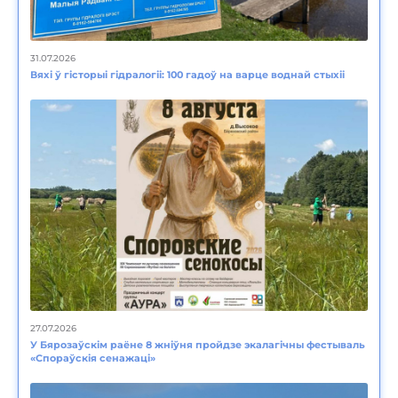
31.07.2026
Вяхі ў гісторыі гідралогіі: 100 гадоў на варце воднай стыхіі
27.07.2026
У Бярозаўскім раёне 8 жніўня пройдзе экалагічны фестываль
«Спораўскія сенажаці»