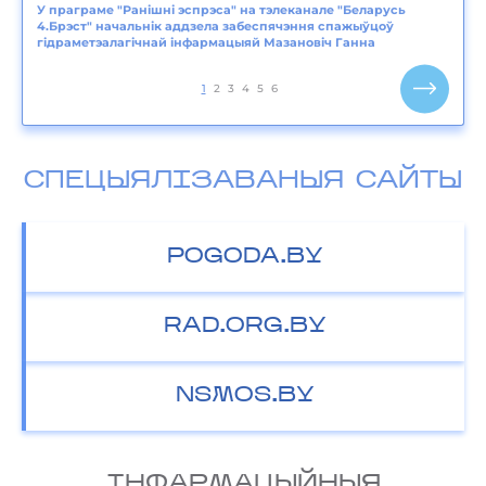
У праграме "Ранішні эспрэса" на тэлеканале "Беларусь
4.Брэст" начальнік аддзела забеспячэння спажыўцоў
гідраметэалагічнай інфармацыяй Мазановіч Ганна
1
2
3
4
5
6
СПЕЦЫЯЛІЗАВАНЫЯ САЙТЫ
POGODA.BY
RAD.ORG.BY
NSMOS.BY
IНФАРМАЦЫЙНЫЯ