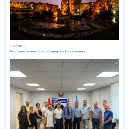
21.07.2026
Неспрыяльная з'ява надвор'я - Навальніца