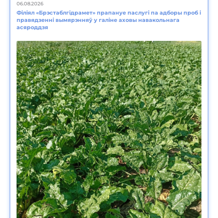
06.08.2026
Філіял «Брэстаблгідрамет» прапануе паслугі па адборы проб і
правядзенні вымярэнняў у галіне аховы навакольнага
асяроддзя