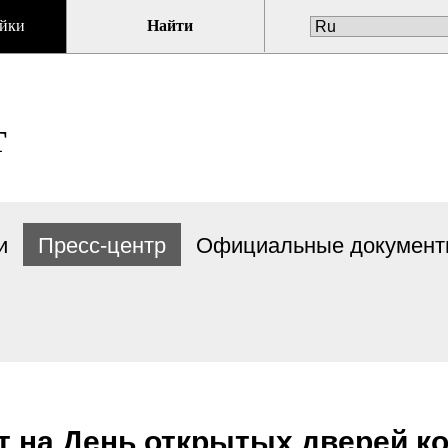
йки
Найти
Т
и
Пресс-центр
Официальные докумен
т на День открытых дверей к