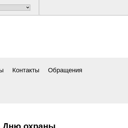
ты
Контакты
Обращения
о Дню охраны