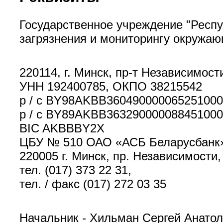
Государственное учреждение "Респу
загрязнения и мониторингу окружаю
220114, г. Минск, пр-т Независимост
УНН 192400785, ОКПО 38215542
р / с BY98AKBB360490000065251000
р / с BY89AKBB363290000088451000
BIC AKBBBY2Х
ЦБУ № 510 ОАО «АСБ Беларусбанк
220005 г. Минск, пр. Независимости,
тел. (017) 373 22 31,
тел. / факс (017) 272 03 35
Начальник - Хильман Сергей Анатол