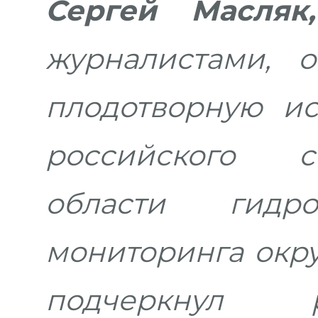
Сергей Масля
журналистами, 
плодотворную ис
российского с
области гидр
мониторинга окр
подчеркнул 