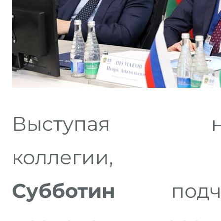
Выступая н
колле
Субботин
подчер