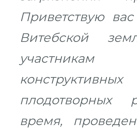
Приветствую вас
Витебской зе
участника
конструктивн
плодотворных р
время, проведе