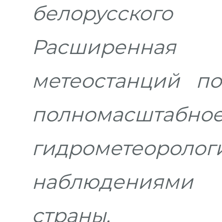
белорусского
Расширенна
метеостанций по
полномасшта
гидрометеоролог
наблюдениями 
страны.