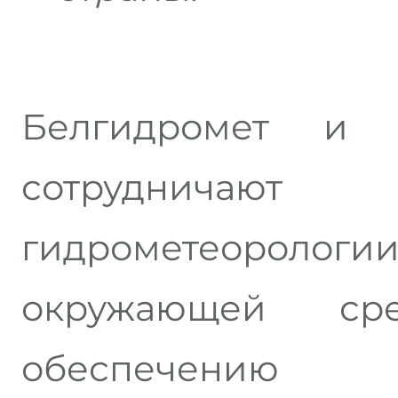
Белгидромет и 
сотруднича
гидрометеороло
окружающей ср
обеспечению 