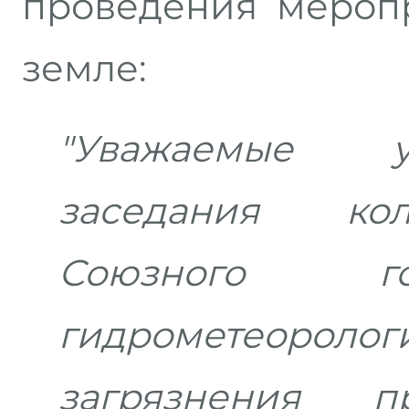
проведения мероп
земле:
"Уважаемые у
заседания ко
Союзного го
гидрометеороло
загрязнения п