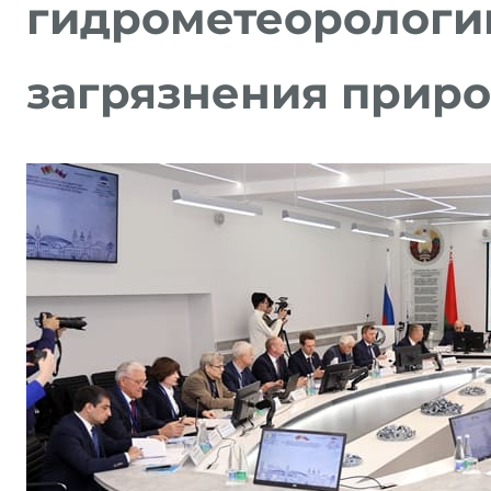
гидрометеороло
загрязнения приро