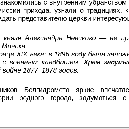
ознакомились с внутренним убранством 
иссии прихода, узнали о традициях, 
задать представителю церкви интересую
о князя Александра Невского — не п
 Минска.
онце XIX века: в 1896 году была залож
 с военным кладбищем. Храм задумы
 войне 1877–1878 годов.
дников Белгидромета яркие впечатл
ории родного города, задуматься 