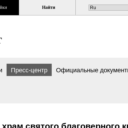
йки
Найти
Т
и
Пресс-центр
Официальные докумен
в храм святого благоверного 