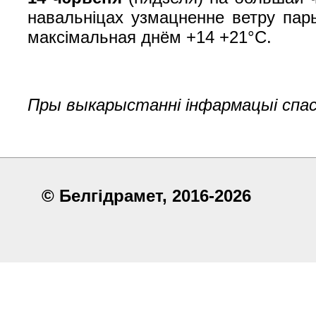
навальніцах узмацненне ветру пар
максімальная днём +14 +21°С.
Пры выкарыстанні інфармацыі спас
© Белгiдрaмет, 2016-2026