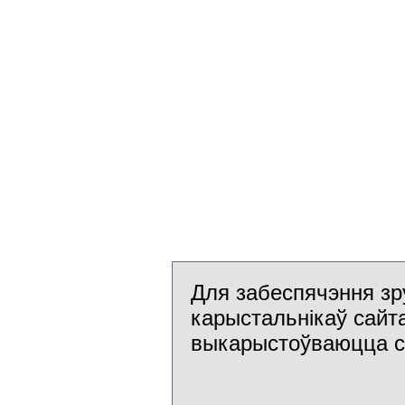
Для забеспячэння зр
карыстальнікаў сайт
выкарыстоўваюцца c