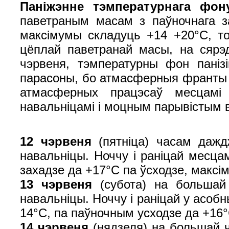
Паніжэнне тэмпературнага фон
паветраным масам з паўночнага з
максімумы складуць +14 +20°С, то
цёплай паветранай масы, на сярэд
чэрвеня, тэмпературны фон паніз
парасоны, бо атмасферныя франты 
атмасферных працэсаў месцамі
навальніцамі і моцным парывістым 
12 чэрвеня
(пятніца) часам даж
навальніцы. Ноччу і раніцай месца
захадзе да +17°C па ўсходзе, максі
13 чэрвеня
(субота) на большай
навальніцы. Ноччу і раніцай у асоб
14°C, па паўночным усходзе да +16
14 чэрвеня
(нядзеля) на большай ч