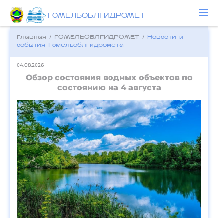
ГОМЕЛЬОБЛГИДРОМЕТ
Главная
/
ГОМЕЛЬОБЛГИДРОМЕТ
/
Новости и
события Гомельоблгидромета
04.08.2026
Обзор состояния водных объектов по
состоянию на 4 августа