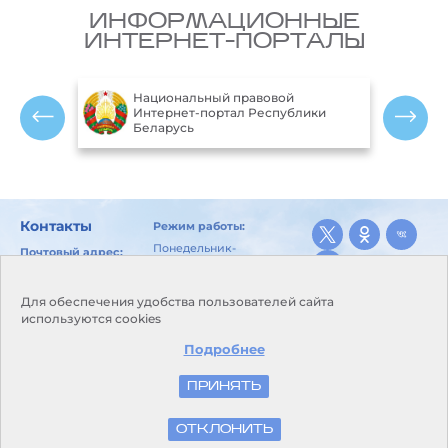
ИНФОРМАЦИОННЫЕ
ИНТЕРНЕТ-ПОРТАЛЫ
Национальный правовой
ларусь
Интернет-портал Республики
Беларусь
Контакты
Режим работы:
Понедельник-
Почтовый адрес:
пятница:
246029, г. Гомель, ул.
8.00-17.00
Карбышева, 10
Перерыв для
Для обеспечения удобства пользователей сайта
E-mail:
питания и отдыха:
используются cookies
kanc@goml.pogoda.by
13.00-14.00
Приемная:
телефон/
Подробнее
Выходные дни:
факс +375 232 26-03-50
суббота,
воскресенье
ПРИНЯТЬ
© Белгидромет, 2026
ОТКЛОНИТЬ
Разработка и поддержка сайта
БЕЛТА