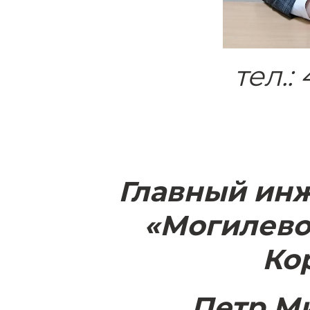
тел.:
Главный ин
«Могилево
Ко
Петр М