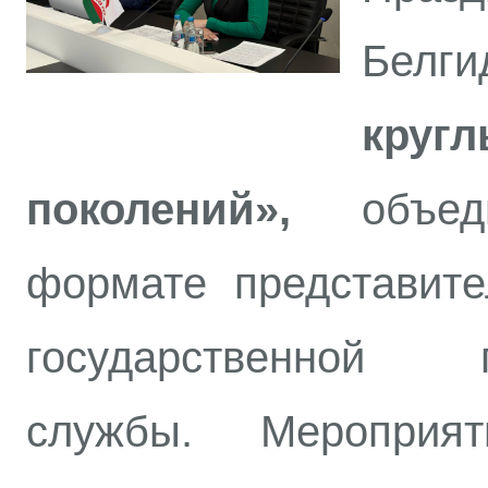
Бел
круг
поколений»,
объе
формате представите
государственной ги
службы. Мероприя