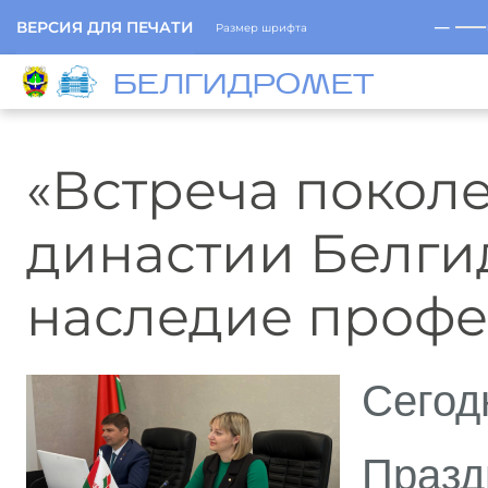
─
ВЕРСИЯ ДЛЯ ПЕЧАТИ
Размер шрифта
БЕЛГИДРОМЕТ
«Встреча поколе
династии Белги
наследие проф
Сегод
Пра