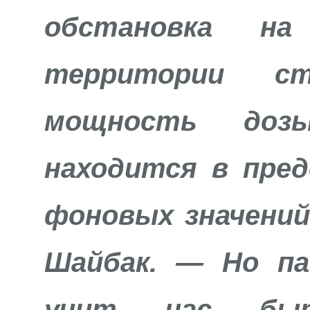
обстановка н
территории ст
мощность дозы
находится в пре
фоновых значени
Шайбак. — Но п
учит нас быт