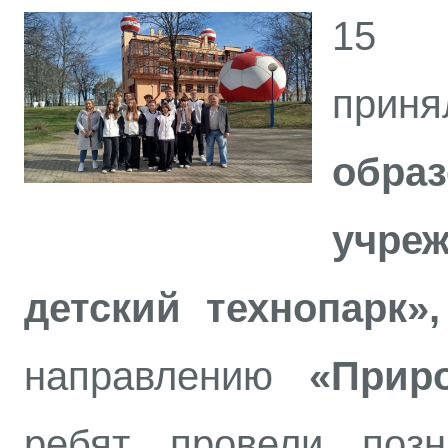
15 а
прин
образ
учре
детский технопарк»,
направлению
«Прир
ребят провели позн