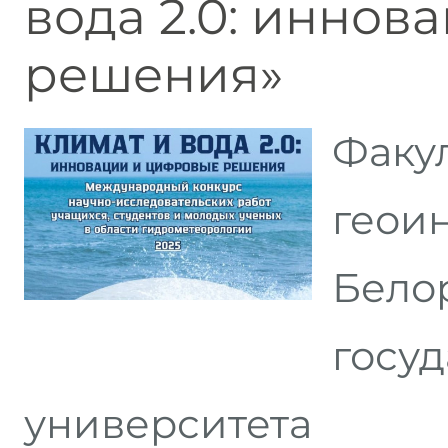
вода 2.0: иннов
решения»
Факу
геои
Бело
госу
университет