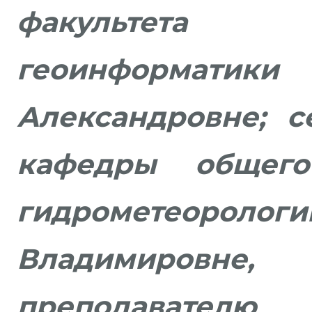
факультета
геоинформатики
Александровне; с
кафедры общег
гидрометеоролог
Владимиров
преподавателю