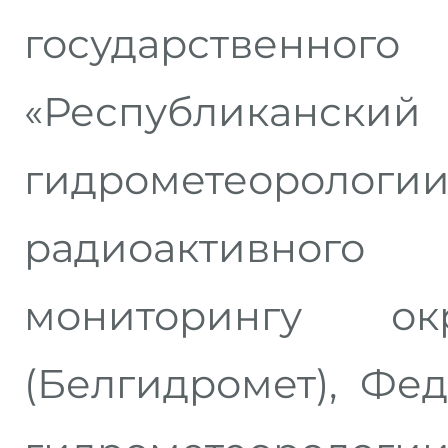
государствен
«Республикан
гидрометеоро
радиоактивног
мониторингу о
(Белгидромет), Фе