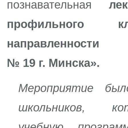
познавательная
ле
профильного к
направленност
№ 19 г. Минска».
Мероприятие был
школьников, к
учебную програм