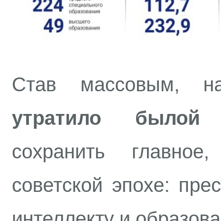
Став массовым, н
утратило былой 
сохранить главно
советской эпохе: пре
интеллекту и образов