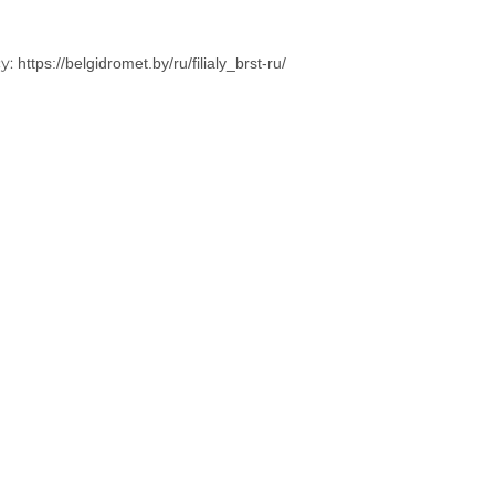
у:
https://belgidromet.by/ru/filialy_brst-ru/