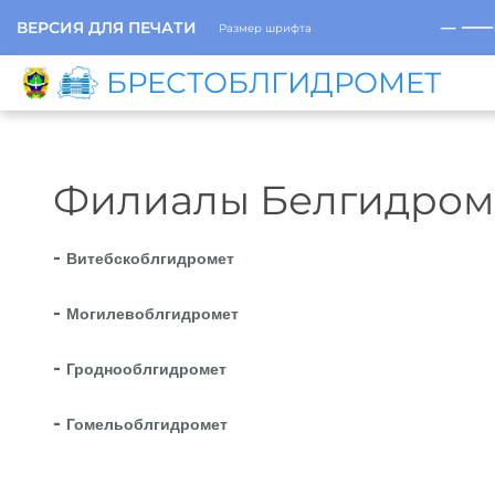
─
ВЕРСИЯ ДЛЯ ПЕЧАТИ
Размер шрифта
БРЕСТОБЛГИДРОМЕТ
Филиалы Белгидром
-
Витебскоблгидромет
-
Могилевоблгидромет
-
Гроднооблгидромет
-
Гомельоблгидромет