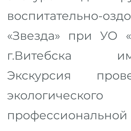
воспитательно-озд
«Звезда» при УО
г.Витебска им.А.
Экскурсия про
экологическо
профессионал