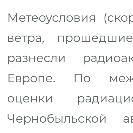
Метеоусловия (ско
ветра, прошедши
разнесли радиоа
Европе. По меж
оценки радиац
Чернобыльской 