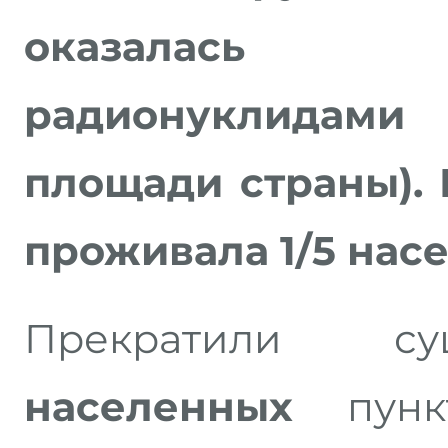
оказалась 
радионуклидам
площади страны). 
проживала 1/5 нас
Прекратили с
населенных
пун