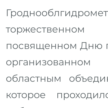
Гроднооблгидромет
торжественно
посвященном Дню п
организованн
областным объеди
которое проходил