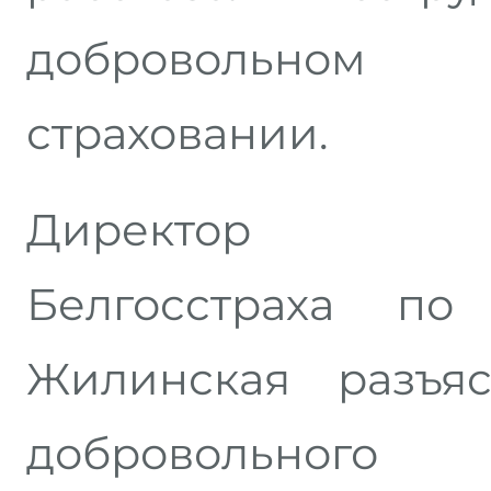
добровольно
страховании.
Директор Пре
Белгосстраха п
Жилинская разъя
добровольног