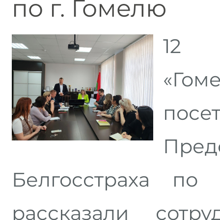
по г. Гомелю
12 
«Гом
посе
Пред
Белгосстраха по 
рассказали сотр