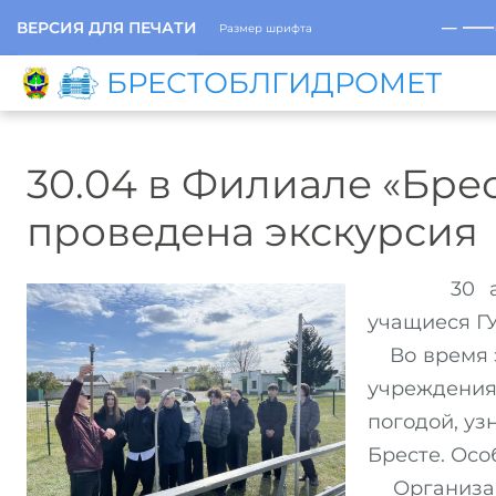
─
ВЕРСИЯ ДЛЯ ПЕЧАТИ
Размер шрифта
БРЕСТОБЛГИДРОМЕТ
30.04 в Филиале «Бре
проведена экскурсия
30 апрел
учащиеся ГУ
Во время э
учреждения
погодой, у
Бресте. Осо
Организаци