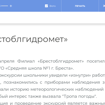
+
Фото
ПЕЧАТЬ
стоблгидромет»
я Филиал «Брестоблгидромет» посетил
О «Средняя школа №1 г. Бреста».
кскурсии школьники увидели «изнутри» работ
, познакомились с приборами наблюдения з
знали историю метеорологических наблюдений 
бый интерес также вызвала "Тропа погоды".
я и проведение экскурсий является важны