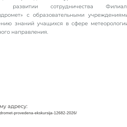
 развитии сотрудничества Филиал
идромет» с образовательными учреждениями
ению знаний учащихся в сфере метеорологии
ного направления.
му адресу:
blgidromet-provedena-ekskursija-12682-2026/