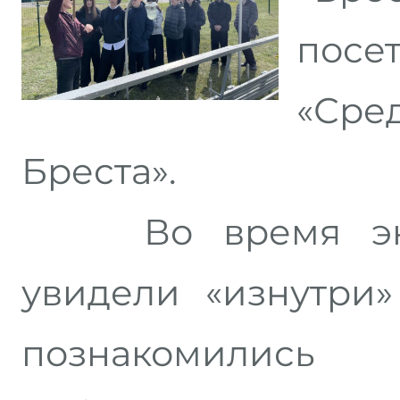
посе
«Сре
Бреста».
Во время экск
увидели «изнутри»
познакомилис