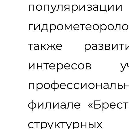
популяризации
гидрометеорол
также развит
интересов 
профессионал
филиале «Брест
структурных