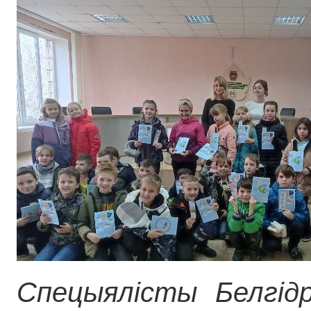
Спецыялісты Белгід