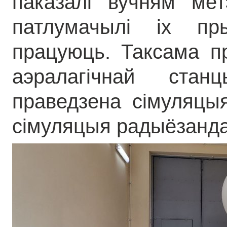
паказалі вучням мет
патлумачылі іх п
працуюць. Таксама п
аэралагічнай ста
праведзена сімуляцы
сімуляцыя радыёзанд