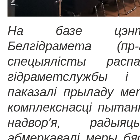
На базе цэнтр
Белгідрамета (пр-
спецыялісты расп
гідраметслужбы і 
паказалі прыладу мет
комплекснасці пытан
надвор'я, радыяц
абмеркавалі меры бяс