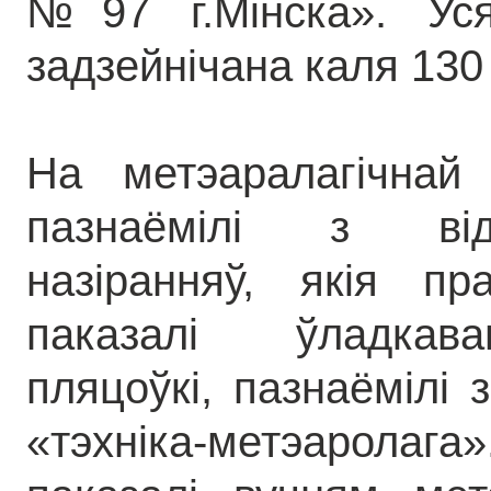
№97 г.Мінска». Уся
задзейнічана каля 130
На метэаралагічнай
пазнаёмілі з від
назіранняў, якія пр
паказалі ўладкава
пляцоўкі, пазнаёмілі 
«тэхніка-метэаролаг