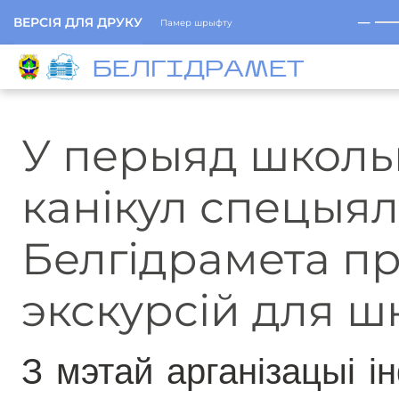
─
ВЕРСІЯ ДЛЯ ДРУКУ
Памер шрыфту
БЕЛГIДРAМЕТ
У перыяд школь
канікул спецыял
Белгідрамета пр
экскурсій для ш
З мэтай арганізацыі і