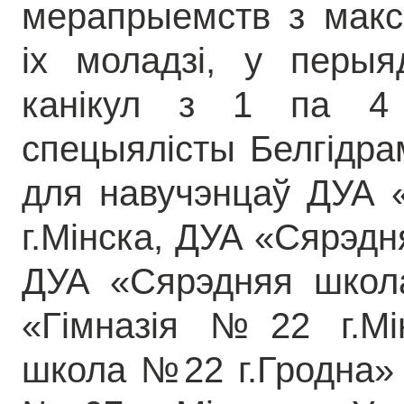
мерапрыемств з макс
іх моладзі, у перыя
канікул з 1 па 4 
спецыялісты Белгідрам
для навучэнцаў ДУА
г.Мінска, ДУА «Сярэдн
ДУА «Сярэдняя школ
«Гімназія №22 г.Мі
школа №22 г.Гродна»