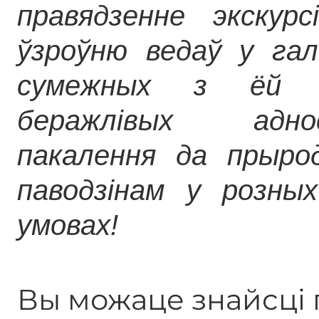
правядзенне экскур
ўзроўню ведаў у галі
сумежных з ёй а
беражлівых адно
пакалення да прыро
паводзінам у розных
умовах!
Вы можаце знайсці г