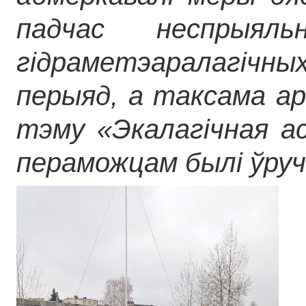
падчас неспрыял
гідраметэаралагіч
перыяд, а таксама ар
тэму «Экалагічная ас
пераможцам былі ўру