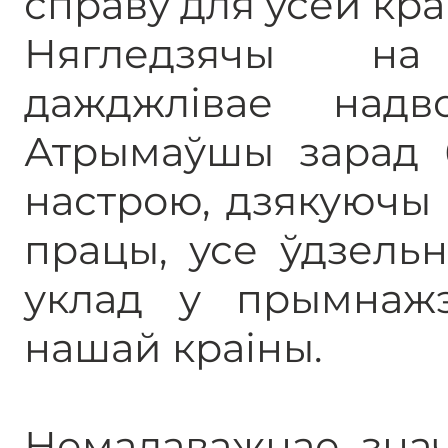
справу для ўсёй кра
Нягледзячы на
дажджлівае надв
Атрымаўшы зарад б
настрою, дзякуючы 
працы, усе ўдзельн
уклад у прымнаж
нашай краіны.
Немалаважнае знач