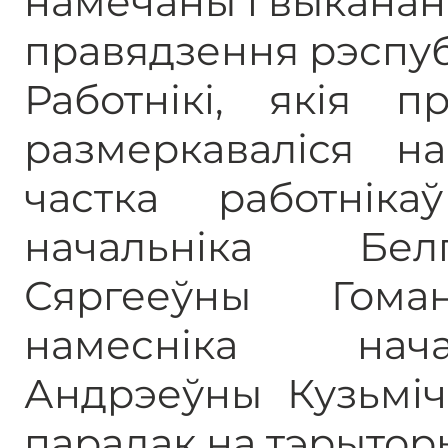
намечаны і выкананы
правядзення рэспубл
Работнікі, якія п
размеркаваліся н
частка работніка
начальніка Бел
Сяргееўны Гом
намесніка нач
Андрэеўны Кузьміч
парадак на тэрыторы