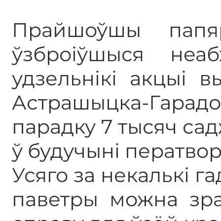
Прайшоўшы папяр
ўзброіўшыся неаб
удзельнікі акцыі в
Астрашыцка-Гара
парадку 7 тысяч садж
ў будучыні ператвор
Усяго за некалькі г
паветры можна зра