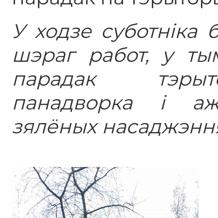
У ходзе суботніка
шэраг работ, у ты
парадак тэрыт
панадворка і аж
зялёных насаджэнняў 