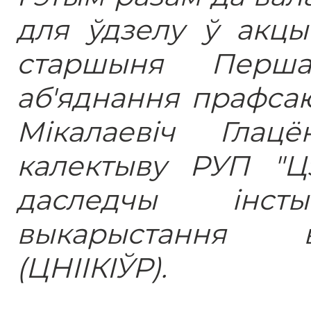
для ўдзелу ў акцы
старшыня Перша
аб'яднання прафсаю
Мікалаевіч Глацё
калектыву РУП "Ц
даследчы інсты
выкарыстання 
(ЦНІІКІЎР).