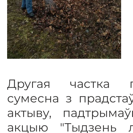
Другая частка п
сумесна з прадста
актыву, падтрыма
акцыю "Тыдзень л