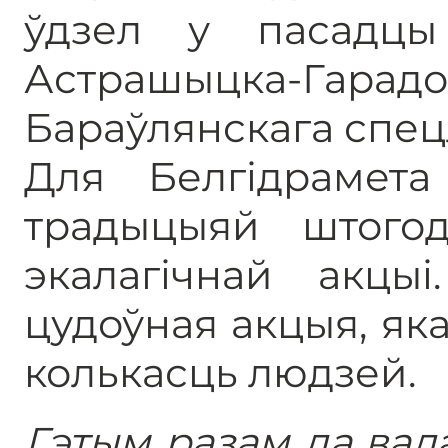
ўдзел у пасадцы
Астрашыцка-Гар
Бараўлянскага спец
Для Белгідрамет
традыцыяй штого
экалагічнай акцы
цудоўная акцыя, яка
колькасць людзей.
Гэтым разам да вал