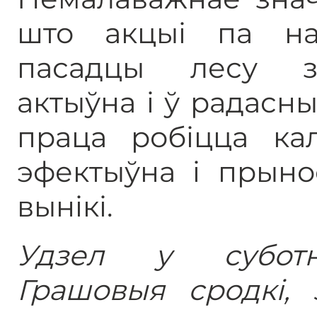
што акцыі па на
пасадцы лесу з
актыўна і ў радасны
праца робіцца кал
эфектыўна і прыно
вынікі.
Удзел у суботні
Грашовыя сродкі,