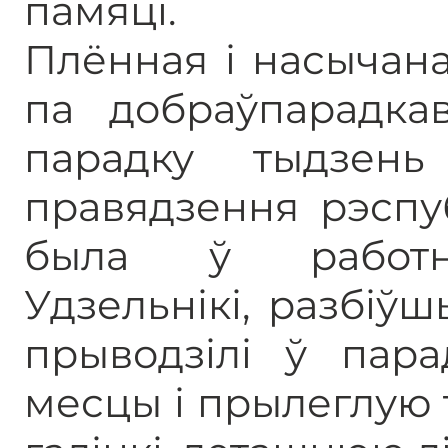
памяці.
Плённая і насычан
па добраўпарадка
парадку тыдзень
правядзення рэспуб
была ў работні
Удзельнікі, разбіў
прыводзілі ў пар
месцы і прылеглую 