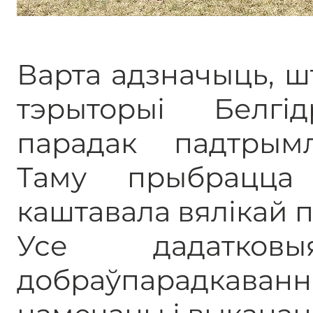
Варта адзначыць, ш
тэрыторыі Белгі
парадак падтрымл
Таму прыбрацца
каштавала вялікай 
Усе дадатко
добраўпарадкаванн