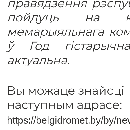
правядзення рэспуб
пойдуць на ка
мемарыяльнага ком
ў Год гістарычн
актуальна.
Вы можаце знайсці г
наступным адрасе:
https://belgidromet.by/by/n