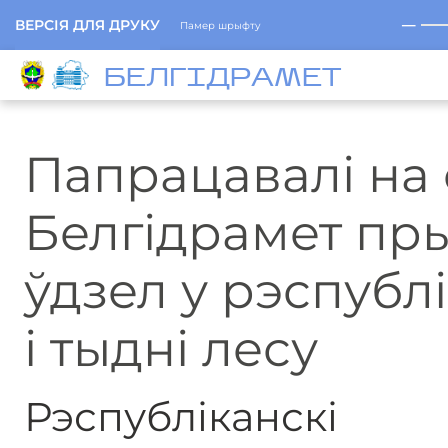
─
ВЕРСІЯ ДЛЯ ДРУКУ
Памер шрыфту
БЕЛГIДРAМЕТ
Папрацавалі на 
Белгідрамет пр
ўдзел у рэспублі
і тыдні лесу
Рэспубліканскі с