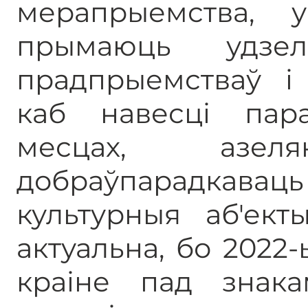
мерапрыемства, 
прымаюць удзе
прадпрыемстваў і 
каб навесці пар
месцах, азеля
добраўпарадкавац
культурныя аб'ект
актуальна, бо 2022
краіне пад знака