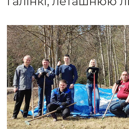
галінкі, леташнюю лі