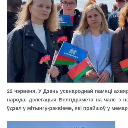
22 чэрвеня, У Дзень усенароднай памяці ахвя
народа, дэлегацыя Белгідрамета на чале з 
ўдзел у мітынгу-рэквіеме, які прайшоў у мем