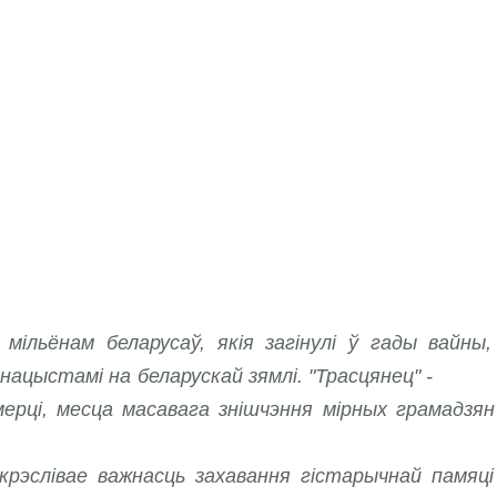
льёнам беларусаў, якія загінулі ў гады вайны,
х нацыстамі на беларускай зямлі. "Трасцянец" 
рці, месца масавага знішчэння мірных грамадзян
эслівае важнасць захавання гістарычнай памяці