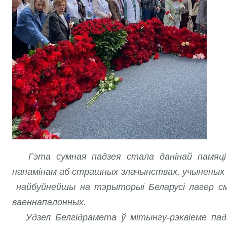
Гэта сумная падзея стала данінай памяці мі
напамінам аб страшных злачынствах, учынены
найбуйнейшы на тэрыторыі Беларусі лагер сме
ваеннапалонных.
Удзел Белгідрамета ў мітынгу-рэквіеме падкр