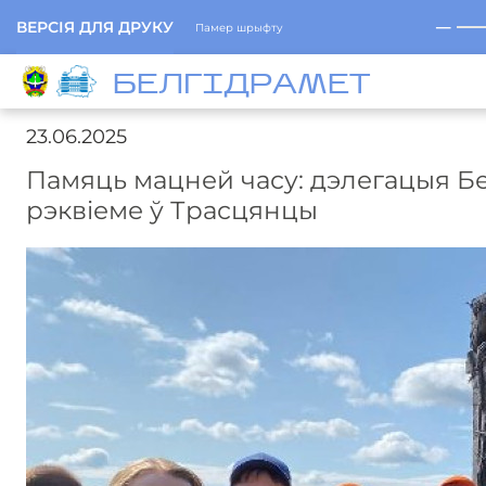
─
ВЕРСІЯ ДЛЯ ДРУКУ
Памер шрыфту
БЕЛГIДРAМЕТ
23.06.2025
Памяць мацней часу: дэлегацыя Бе
рэквіеме ў Трасцянцы