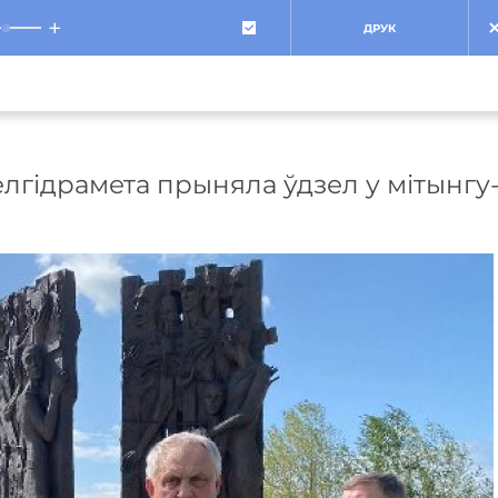
+
ДРУК
лгідрамета прыняла ўдзел у мітынгу