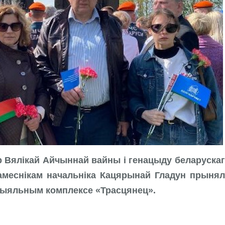
р Вялікай Айчыннай вайны і генацыду беларуска
намеснікам начальніка Кацярынай Гладун прынял
арыяльным комплексе «Трасцянец».