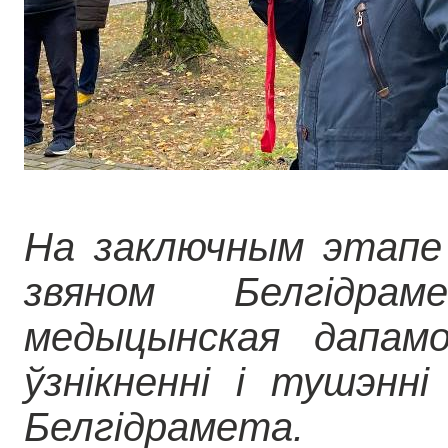
На заключным этапе 
звяном Белгідра
медыцынская дапамо
ўзнікненні і тушэнн
Белгідрамета.