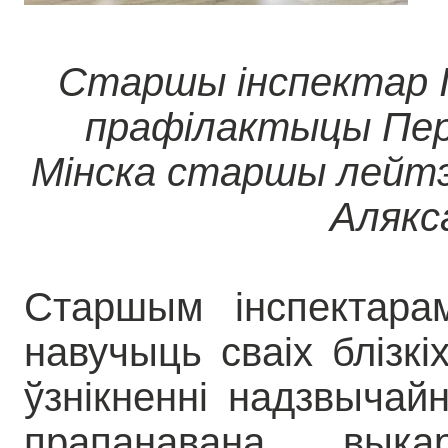
Старшы інспектар Ін
прафілактыцы Пер
Мінска старшы лейтэ
Алякс
Старшым інспектара
навучыць сваіх блізкі
ўзнікненні надзвычай
прапанавана выка