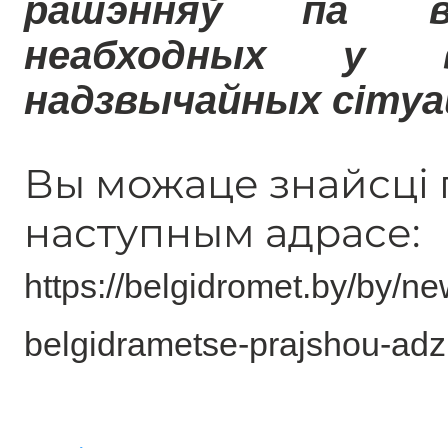
рашэнняў па вы
неабходных у в
надзвычайных сітуа
Вы можаце знайсці г
наступным адрасе:
https://belgidromet.by/by/ne
belgidrametse-prajshou-adz