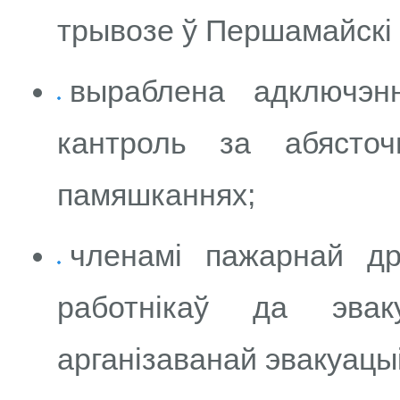
трывозе ў Першамайскі 
выраблена адключэн
кантроль за абясточ
памяшканнях;
членамі пажарнай др
работнікаў да эва
арганізаванай эвакуацыі