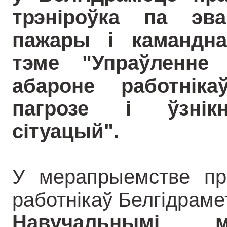
трэніроўка па эв
пажары і камандна
тэме "Упраўленне
абароне работнік
пагрозе і ўзнік
сітуацый".
У мерапрыемстве пр
работнікаў Белгідраме
Навучальнымі м