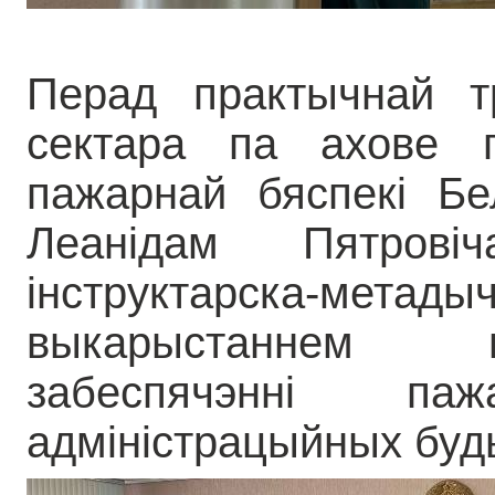
Перад практычнай тр
сектара па ахове 
пажарнай бяспекі Бе
Леанідам Пятров
інструктарска-м
выкарыстаннем 
забеспячэнні п
адміністрацыйных буд