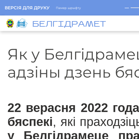
─
ВЕРСІЯ ДЛЯ ДРУКУ
Памер шрыфту
БЕЛГIДРAМЕТ
Як у Белгідрам
адзіны дзень бя
22 верасня 2022 год
бяспекі
, які праходзі
у Белгідрамеце пр