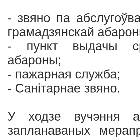
- звяно па абслугоўва
грамадзянскай абаро
- пункт выдачы ср
абароны;
- пажарная служба;
- Санітарнае звяно.
У ходзе вучэння ар
запланаваных мерапр