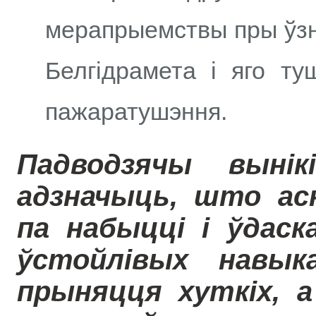
мерапрыемствы пры ўзн
Белгідрамета і яго т
пажаратушэння.
Падводзячы вынік
адзначыць, што ас
па набыцці і ўдаск
ўстойлівых навык
прыняцця хуткіх, а