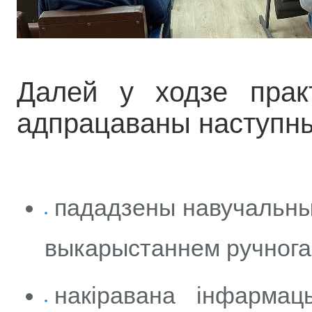
Далей у ходзе практ
адпрацаваны наступны
пададзены навучальны 
выкарыстаннем ручнога
накіравана інфарма