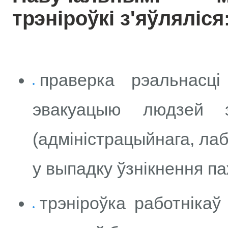
трэніроўкі з'яўляліся
праверка рэальнасц
эвакуацыю людзей з
(адміністрацыйнага, лаб
у выпадку ўзнікнення п
трэніроўка работнікаў