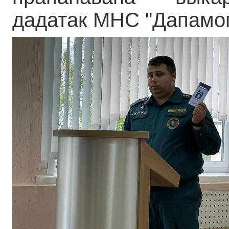
дадатак МНС "Дапамог