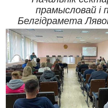
прамысловай і 
Белгідрамета Ляво