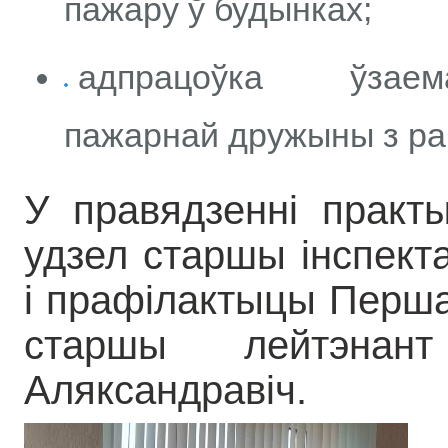
пажару ў будынках;
адпрацоўка ўзаема
пажарнай дружыны з ра
У правядзенні практы
удзел старшы інспекта
і прафілактыцы Перша
старшы лейтэнант
Аляксандравіч.