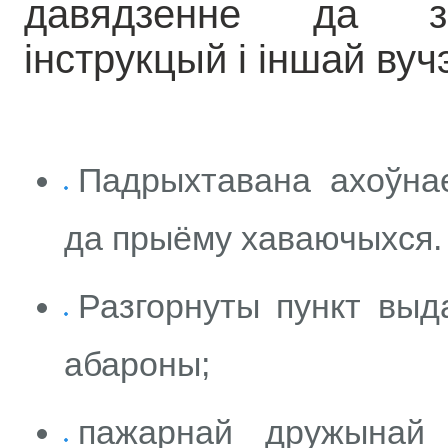
давядзенне да за
інструкцый і іншай ву
Падрыхтавана ахоўнае
да прыёму хаваючыхся
Разгорнуты пункт выд
абароны;
пажарнай дружынай 