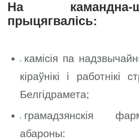
На камандна-
прыцягвалісь:
камісія па надзвычайн
кіраўнікі і работнікі 
Белгідрамета;
грамадзянскія фар
абароны: