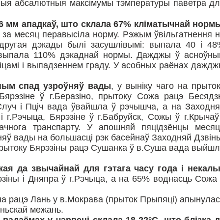
еныя абсалютныя максімумы тэмпературы паветра д
6 мм ападкаў, што склала 67% кліматычнай норм
 за месяц перавысіла норму. Рэжым ўвільгатнення 
другая дэкады былі засушлівымі: выпала 40 і 4
 выпала 110% дэкаднай нормы. Дажджы ў асноўны
ніцамі і выпадзеннем граду. У асобных раёнах дажд
ўным спад узроўняў вады
, у выніку чаго на прыто
Бярэзіне ў г.Беразіно, прытоку Сожа рацэ Бесядз
Случ і Пціч вада ўвайшла ў рэчышча, а на Заходн
 і г.Рэчыца, Бярэзіне ў г.Бабруйск, Сожы ў г.Крычаў
ачнога транспарту. У апошняй пяцідзёнцы месяц
яў вады на большасці рэк басейнаў Заходняй Дзвін
а прытоку Бярэзіны рацэ Сушанка ў в.Суша вада выйш
ая да звычайнай для гэтага часу года і некаль
зіны і Дняпра ў г.Рэчыца, а на 65% воднасць Сожа
на рацэ Лань у в.Мокрава (прыток Прыпяці) апынула
еньскай межань.