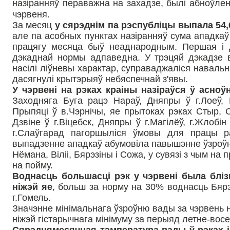
назіранняў пераважна на захадзе, былі абноўл
чэрвеня.
За месяц
у сярэднім па рэспубліцы выпала 54,
але па асобных пунктах назіранняў сума ападкаў
працягу месяца быў неаднародным. Першая і 
дэкаднай нормы адпаведна. У трэцяй дэкадзе
насілі ліўневы характар, суправаджаліся наваль
дасягнулі крытэрыяў небяспечнай з'явы.
У чэрвені на рэках краіны назіраўся ў асно
Заходняга Буга рацэ Нараў, Дняпры ў г.Лоеў, 
Прыпяці ў в.Чэрнічы, яе прытоках рэках Стыр, 
Дзвіне ў г.Віцебск, Дняпры ў г.Магілёў, г.Жлобін
г.Слаўгарад пагоршыліся ўмовы для працы р
выпадзенне ападкаў абумовіла павышэнне ўзроўн
Нёмана, Віліі, Бярэзіны і Сожа, у сувязі з чым н
на пойму.
Воднасць большасці рэк у чэрвені была блізк
ніжэй яе
, больш за норму на 30% воднасць Бярэ
г.Гомель.
Значэнне мінімальнага ўзроўню вады за чэрвень 
ніжэй гістарычнага мінімуму за перыяд летне-вос