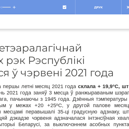
+
ДРУК
етэаралагічнай
 рэк Рэспублікі
я ў чэрвені 2021 года
а першы летні месяц 2021 года
склала + 19,9°С, ш
ень 2021 года заняў 3 месца ў ранжыраваным шэра
ага, пачынаючы з 1945 года. Дзённыя тэмпературы
ным у межах +20 +25ºС, у другой палове месяц
 месцамі перавышалі 35-ці градусную адзнаку, ш
яй дэкадзе чэрвеня адзначалася інтэнсіўная хва
ыторыі Беларусі, за выключэннем асобных пункт