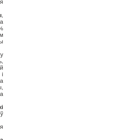
ля
ы
,
на
8%
м
жы
ку
ь,
яй
 і
а
ы,
ла
кі
 ў
ся