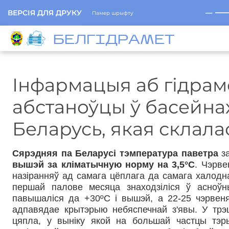
─
ВЕРСІЯ ДЛЯ ДРУКУ
Памер шрыфту
БЕЛГIДРAМЕТ
Інфармацыя аб гідрам
абстаноўцы ў басейнах
Беларусь, якая склалас
Сярэдняя па Беларусі тэмпература паветра
з
вышэй за кліматычную норму на 3,5°С
. Чэрв
назіранняў ад самага цёплага да самага халодн
першай палове месяца знаходзіліся ў асноў
павышаліся да +30ºС і вышэй, а 22-25 чэрвеня
адпавядае крытэрыю небяспечнай з'явы. У трэц
цяпла, у выніку якой на большай частцы тэр