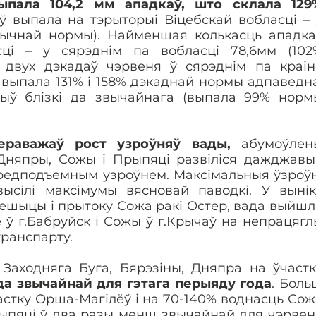
ыпала 104,2 мм ападкаў, што склала 129
ў выпала на тэрыторыі Віцебскай вобласці – 
атычнай нормы). Найменшая колькасць ападка
ці – у сярэднім па вобласці 78,6мм (102
 двух дэкадаў чэрвеня ў сярэднім па краін
 выпала 131% і 158% дэкаднай нормы адпаведна
быў блізкі да звычайнага (выпала 99% норм
ераважаў рост узроўняў вады,
абумоўлен
 Дняпры, Сожы і Прыпяці развіліся дажджавы
предподъемным узроўнем. Максімальныя ўзроўн
сілі максімумы вясновай паводкі. У вынік
цешыцы і прытоку Сожа ракі Остер, вада выйшл
е ў г.Бабруйск і Сожы ў г.Крычаў на непрацягл
ранспарту.
 Заходняга Буга, Бярэзіны, Дняпра на ўчастк
да звычайнай для гэтага перыяду года
. Боль
астку Орша-Магілёў і на 70-140% воднасць Сож
рыпяці ў два разы менш звычайнай для чэрвен