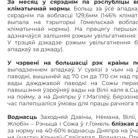
За месяц у сярэднім па рэспубліцы в
кліматычнай нормы
. Больш за ўсё ападка
сярэднім па вобласці 129,6мм (146% клім
выпала на тэрыторыі Гомельскай воблас
кліматычнай нормы). На працягу першых
адзначаўся залішняя рэжым увільгатнення:
У трэцяй дэкадзе рэжым увільгатнення 
ападкаў за дэкаду).
У чэрвені на большасці рэк краіны п
выпадзеннем ападкаў. У сувязі з чым на
паводкі, вышынёй ад 70 см да 170 см над 
вады дажджавой паводкі на Сожы перавы
павышэння ўзроўняў вады на Віліі каля в.С
на пойму, а на Дняпры ў г.Магілёў, Бярэзін
час паляпшаліся ўмовы для працы рачнога т
Воднасць
Заходняй Дзвіны, Нёмана, Віліі,
Жлобін – Рэчыца і Сожа ў г.Гомель
блізкая 
за норму на 40-60% воднасць Дняпра на ўч
на ўчастку Крычаў-Слаўгарад. Воднасць П