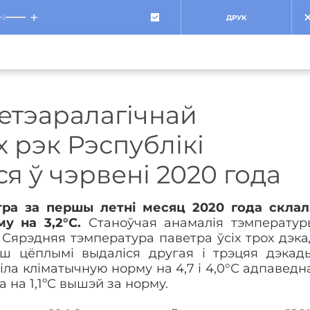
+
ДРУК
етэаралагічнай
 рэк Рэспублікі
ся ў чэрвені 2020 года
тра за першы летні месяц 2020 года склал
у на 3,2°С.
Станоўчая анамалія тэмператур
 Сярэдняя тэмпература паветра ўсіх трох дэка
ш цёплымі выдаліся другая і трэцяя дэкады
ла кліматычную норму на 4,7 і 4,0°С адпаведна
 на 1,1ºС вышэй за норму.