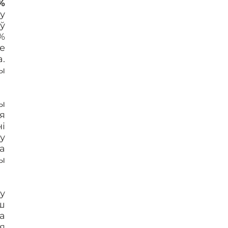
%
у
ў
%
е
.
ы
ы
я
і
у
а
ы
у
ш
а
я