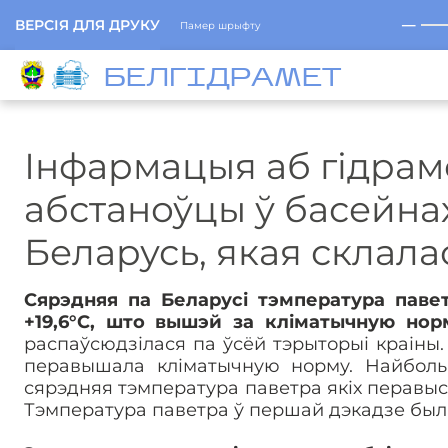
─
ВЕРСІЯ ДЛЯ ДРУКУ
Памер шрыфту
БЕЛГIДРAМЕТ
Інфармацыя аб гідрам
абстаноўцы ў басейнах
Беларусь, якая склала
Сярэдняя па Беларусі тэмпература паве
+19,6°С, што вышэй за кліматычную норм
распаўсюдзілася па ўсёй тэрыторыі краіны.
перавышала кліматычную норму. Найболь
сярэдняя тэмпература паветра якіх перавысі
Тэмпература паветра ў першай дэкадзе была