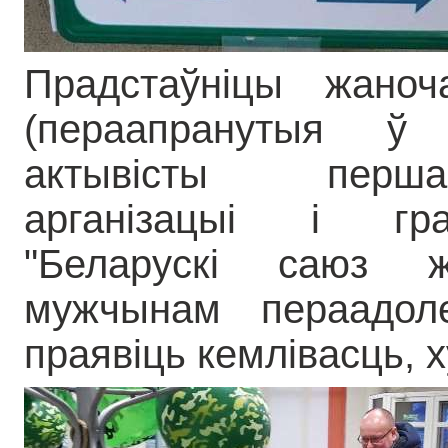
Прадстаўніцы жаноч
(пераапранутыя ў
актывісты перш
арганізацыі і гра
"Беларускі саюз ж
мужчынам пераадол
праявіць кемлівасць, ху