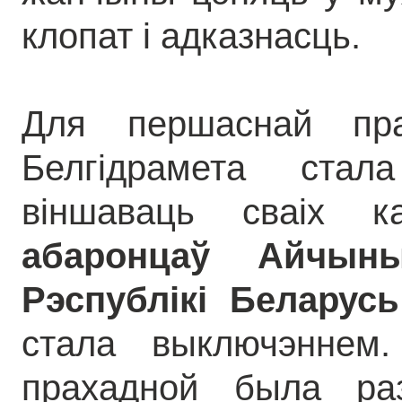
клопат і адказнасць.
Для першаснай пра
Белгідрамета ста
віншаваць сваіх 
абаронцаў Айчын
Рэспублікі Беларусь
стала выключэннем
прахадной была раз