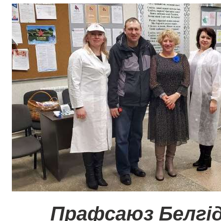
Прафсаюз Белгі