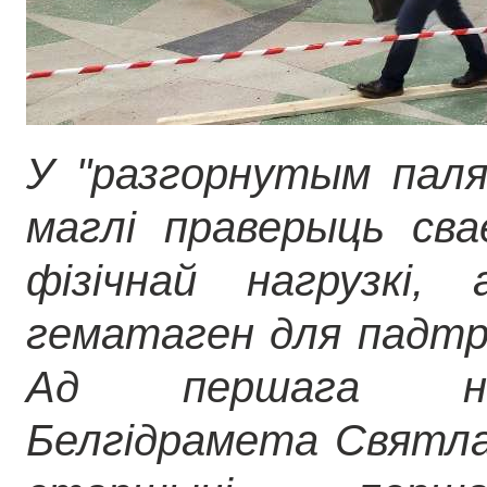
У "разгорнутым пал
маглі праверыць сва
фізічнай нагрузкі,
гематаген для падтр
Ад першага нам
Белгідрамета Святла