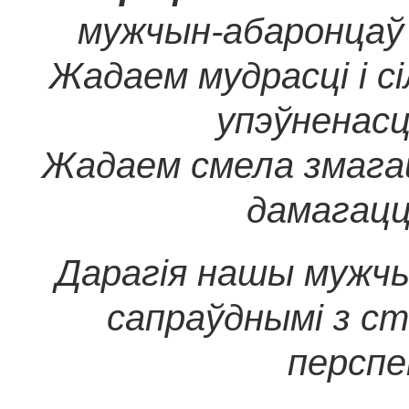
мужчын-абаронцаў 
Жадаем мудрасці і сі
упэўненасці
Жадаем смела змагац
дамагацц
Дарагія нашы мужчы
сапраўднымі з ст
перспе