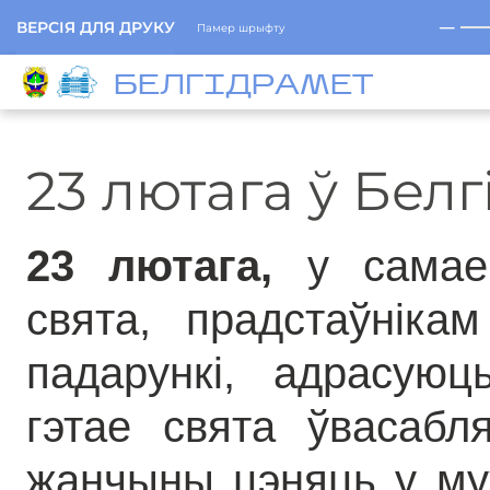
─
ВЕРСІЯ ДЛЯ ДРУКУ
Памер шрыфту
БЕЛГIДРAМЕТ
23 лютага ў Бел
23 лютага,
у самае
свята, прадстаўніка
падарункі, адрасуюц
гэтае свята ўвасабл
жанчыны цэняць у муж