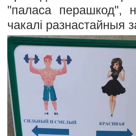
"паласа перашкод", 
чакалі разнастайныя з