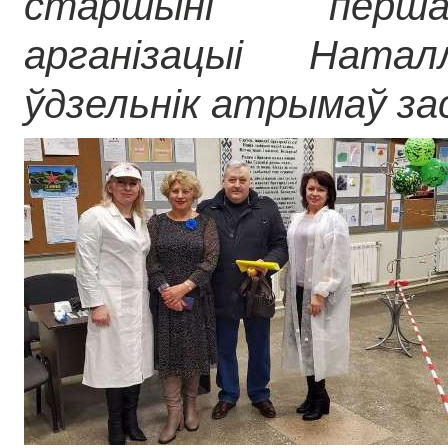
старшыні перша
арганізацыі Ната
ўдзельнік атрымаў за