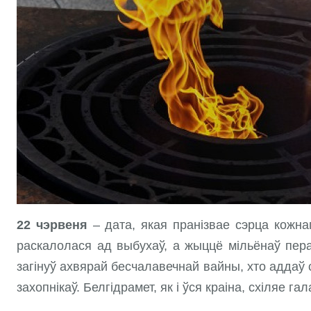
22 чэрвеня
– дата, якая пранізвае сэрца кожна
раскалолася ад выбухаў, а жыццё мільёнаў пера
загінуў ахвярай бесчалавечнай вайны, хто адда
захопнікаў. Белгідрамет, як і ўся краіна, схіляе га