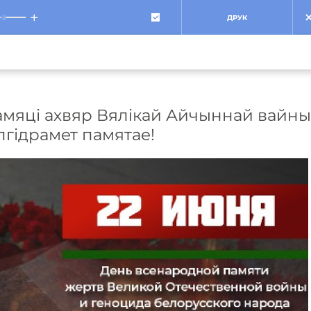
+
ДРУК
амяці ахвяр Вялікай Айчыннай вайны
лгідрамет памятае!