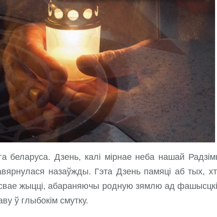
га беларуса. Дзень, калі мірнае неба нашай Радзі
вярнулася назаўжды. Гэта Дзень памяці аб тых, х
ў свае жыцці, абараняючы родную зямлю ад фашысцк
лаву ў глыбокім смутку.