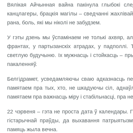
Вялікая Айчынная вайна пакінула глыбокі след
канцлагеры, брацкія магілы – сведчанні жахліва
рана, боль, які мы ніколі не забудзем.
У гэты дзень мы ўспамінаем не толькі ахвяр, ал
франтах, у партызанскіх атрадах, у падполлі. 
светлую будучыню. Іх мужнасць і стойкасць – п
пакаленняў.
Белгідрамет, усведамляючы сваю адказнасць пе
памятаем пра тых, хто, не шкадуючы сіл, аднаўл
памятаем пра важнасць міру і стабільнасці, пра 
22 чэрвеня – гэта не проста дата ў календары. Г
гістарычнай праўды, да выхавання патрыятызму
памяць жыла вечна.