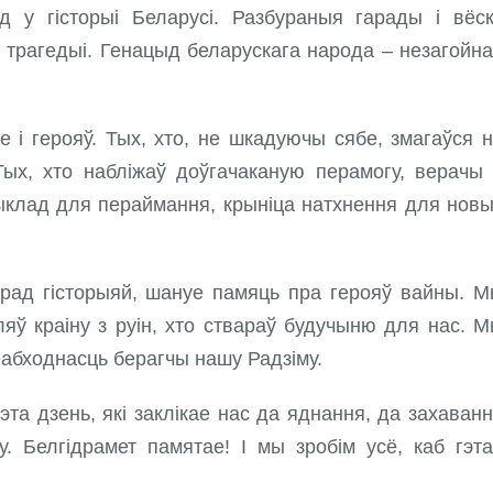
 у гісторыі Беларусі. Разбураныя гарады і вёск
й трагедыі. Генацыд беларускага народа – незагойн
е і герояў. Тых, хто, не шкадуючы сябе, змагаўся 
Тых, хто набліжаў доўгачаканую перамогу, верачы
рыклад для пераймання, крыніца натхнення для нов
рад гісторыяй, шануе памяць пра герояў вайны. 
яў краіну з руін, хто ствараў будучыню для нас. 
неабходнасць берагчы нашу Радзіму.
эта дзень, які заклікае нас да яднання, да захаван
. Белгідрамет памятае! І мы зробім усё, каб гэт