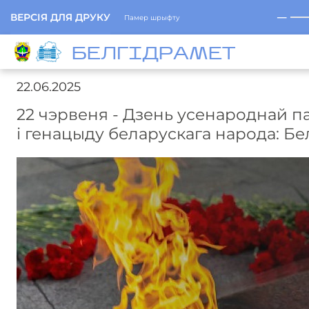
─
ВЕРСІЯ ДЛЯ ДРУКУ
Памер шрыфту
БЕЛГIДРAМЕТ
22.06.2025
22 чэрвеня - Дзень усенароднай п
і генацыду беларускага народа: Бе