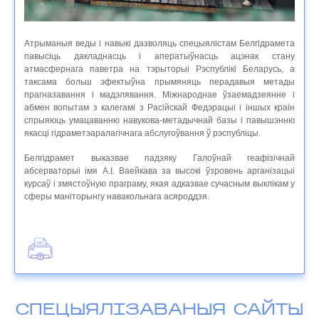
Атрыманыя веды і навыкі дазволяць спецыялістам Белгідрамета
павысіць дакладнасць і аператыўнасць ацэнак стану
атмасфернага паветра на тэрыторыі Рэспублікі Беларусь, а
таксама больш эфектыўна прымяняць перадавыя метады
прагназавання і мадэлявання. Міжнароднае ўзаемадзеянне і
абмен вопытам з калегамі з Расійскай Федэрацыі і іншых краін
спрыяюць умацаванню навукова-метадычнай базы і павышэнню
якасці гідраметэаралагічнага абслугоўвання ў рэспубліцы.
Белгідрамет выказвае падзяку Галоўнай геафізічнай
абсерваторыі імя А.І. Ваейкава за высокі ўзровень арганізацыі
курсаў і змястоўную праграму, якая адказвае сучасным выклікам у
сферы маніторынгу навакольнага асяроддзя.
СПЕЦЫЯЛІЗАВАНЫЯ САЙТЫ