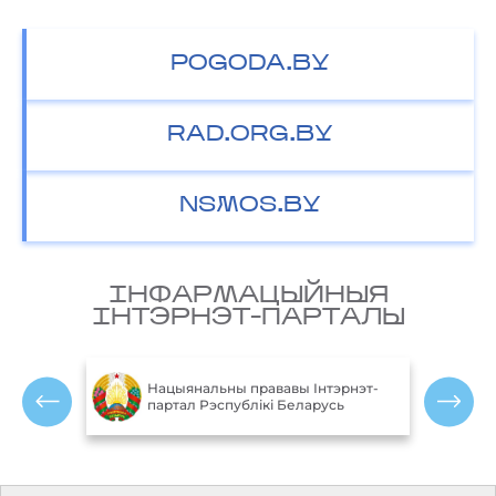
POGODA.BY
RAD.ORG.BY
NSMOS.BY
IНФАРМАЦЫЙНЫЯ
IНТЭРНЭТ-ПАРТАЛЫ
Міністэрства прыр
Нацыянальны прававы Інтэрнэт-
аховы навакольнаг
партал Рэспублікі Беларусь
Рэспублікі Белару