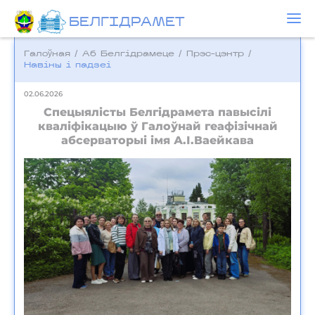
БЕЛГIДРAМЕТ
Галоўная
/
Аб Белгідрамеце
/
Прэс-цэнтр
/
Навіны і падзеі
02.06.2026
Спецыялісты Белгідрамета павысілі
кваліфікацыю ў Галоўнай геафізічнай
абсерваторыі імя А.І.Ваейкава