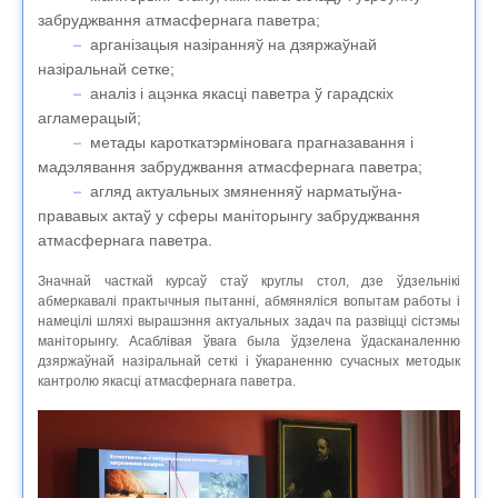
забруджвання атмасфернага паветра;
арганізацыя назіранняў на дзяржаўнай
назіральнай сетке;
аналіз і ацэнка якасці паветра ў гарадскіх
агламерацый;
метады кароткатэрміновага прагназавання і
мадэлявання забруджвання атмасфернага паветра;
агляд актуальных змяненняў нарматыўна-
прававых актаў у сферы маніторынгу забруджвання
атмасфернага паветра.
Значнай часткай курсаў стаў круглы стол, дзе ўдзельнікі
абмеркавалі практычныя пытанні, абмяняліся вопытам работы і
намецілі шляхі вырашэння актуальных задач па развіцці сістэмы
маніторынгу. Асаблівая ўвага была ўдзелена ўдасканаленню
дзяржаўнай назіральнай сеткі і ўкараненню сучасных методык
кантролю якасці атмасфернага паветра.