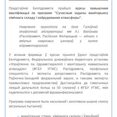
Прадстаўнікі Белгідрамета прайшлі
курсы павышэння
кваліфікацыі па праграме "Сучасныя задачы маніторынгу
хімічнага складу і забруджвання атмасферы".
Навучанне праходзіла на базе Галоўнай
геафізічнай абсерваторыі імя А.І. Ваейкава
(Расгідрамет, Расійская Федэрацыя) — аднаго з
вядучых навуковых цэнтраў у галіне
гідраметэаралогіі.
У вочным фармаце ў курсах прынялі ўдзел прадстаўнікі
Белгідрамета, Федэральнага дзяржаўнага бюджэтнага установы
«Упраўленне па гідраметэаралогіі і маніторынгу навакольнага
асяроддзя» (ФГБУ УГМС) Расгідрамета, профільныя
спецыялісты і эксперты дэпартамента Расгідрамета па
Паўночна-Заходняй федэральнай акрузе, а таксама эксперты
прамысловых прадпрыемстваў. Дыстанцыйна да тэматычных
лекцый далучыліся больш за 50 слухачоў з ФГБУ УГМС, якія
падключыліся з дапамогай відэаканферэнцсувязі.
Праграма навучання была насычанай і ахоплівала шырокі спектр
актуальных пытанняў:
маніторынг стану, хімічнага складу і ўзроўняў