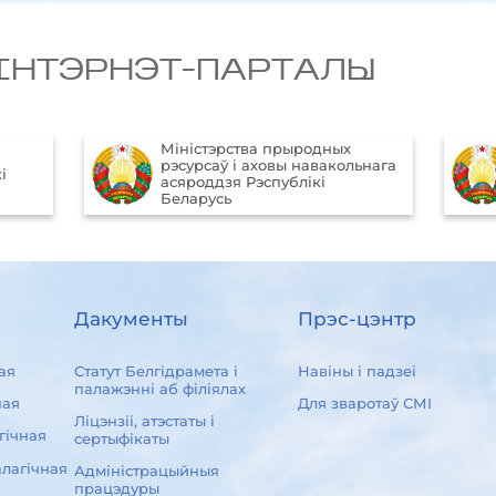
IНТЭРНЭТ-ПАРТАЛЫ
Aфiцыйны iнтэрнэт-партал
ьнага
Прэзiдэнта Рэспублiкi
Беларусь
Дакументы
Прэс-цэнтр
ая
Статут Белгідрамета і
Навіны і падзеі
палажэнні аб філіялах
ная
Для зваротаў СМІ
Ліцэнзіі, атэстаты і
гічная
сертыфікаты
лагічная
Адміністрацыйныя
працэдуры