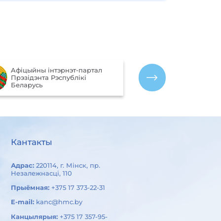
Партал рэйтынгавай ацэнкі
Міждзяржаўны
якасці аказання паслуг
гідраметэарал
арганізацыямі Рэспублікі
СНД)
Беларусь
Кантакты
Адрас:
220114, г. Мінск, пр.
Незалежнасці, 110
Прыёмная:
+375 17 373-22-31
E-mail:
kanc@hmc.by
Канцылярыя:
+375 17 357-95-