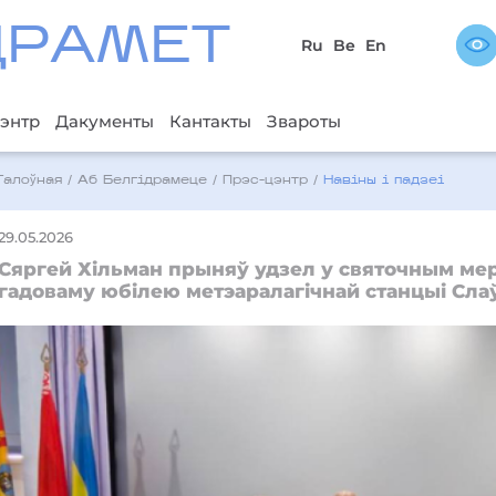
ДРAМЕТ
Ru
Be
En
энтр
Дакументы
Кантакты
Звароты
Галоўная
/
Аб Белгідрамеце
/
Прэс-цэнтр
/
Навіны і падзеі
29.05.2026
Сяргей Хільман прыняў удзел у святочным ме
гадоваму юбілею метэаралагічнай станцыі Сла