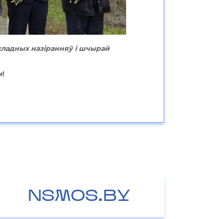
акладных назіранняў і шчырай
м!
NSMOS.BY