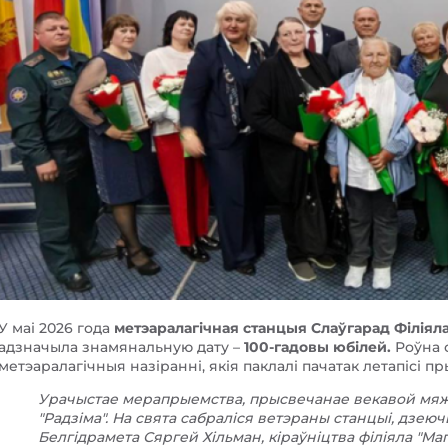
У маі 2026 года
метэаралагічная станцыя Слаўгарад Філіяла
адзначыла знамянальную дату –
100-гадовы юбілей.
Роўна с
метэаралагічныя назіранні, якія паклалі пачатак летапісі пр
Урачыстае мерапрыемства, прысвечанае векавой мяжы
"Радзіма". На свята сабраліся ветэраны станцыі, дзеюч
Белгідрамета Сяргей Хільман, кіраўніцтва філіяла "Ма