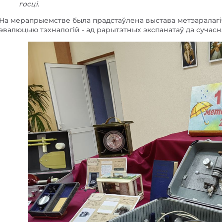
госці.
На мерапрыемстве была прадстаўлена выстава метэаралагі
эвалюцыю тэхналогій - ад рарытэтных экспанатаў да сучасн