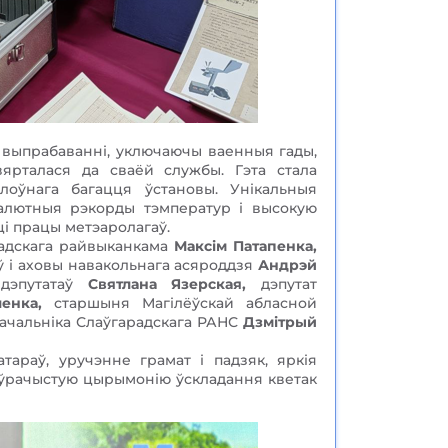
 выпрабаванні, уключаючы ваенныя гады,
вярталася да сваёй службы. Гэта стала
оўнага багацця ўстановы. Унікальныя
салютныя рэкорды тэмператур і высокую
ці працы метэаролагаў.
радскага райвыканкама
Максім Патапенка,
ў і аховы навакольнага асяроддзя
Андрэй
 дэпутатаў
Святлана Язерская,
дэпутат
енка,
старшыня Магілёўскай абласной
ачальніка Слаўгарадскага РАНС
Дзмітрый
тараў, уручэнне грамат і падзяк, яркія
а ўрачыстую цырымонію ўскладання кветак