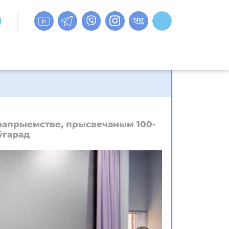
рапрыемстве, прысвечаным 100-
ўгарад