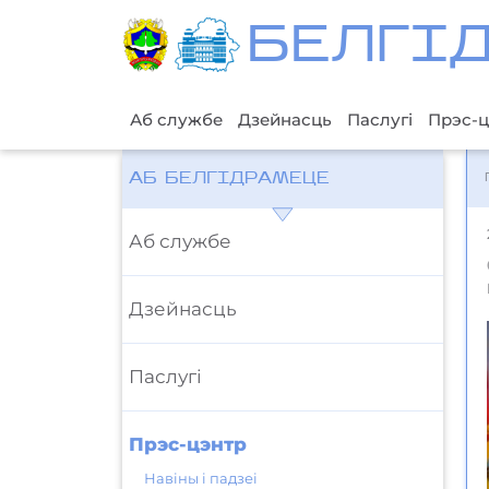
БЕЛГI
Аб службе
Дзейнасць
Паслугі
Прэс-ц
АБ БЕЛГІДРАМЕЦЕ
Аб службе
Дзейнасць
Паслугі
Прэс-цэнтр
Навіны і падзеі