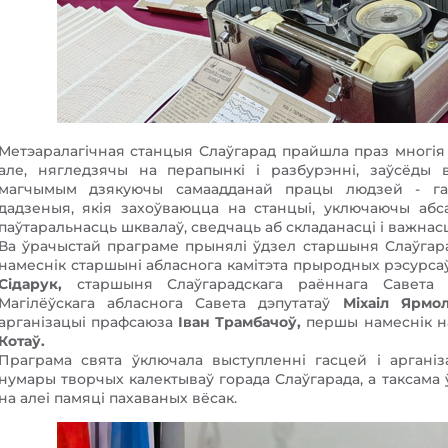
Метэаралагічная станцыя Слаўгарад прайшла праз многія
але, нягледзячы на перапынкі і разбурэнні, заўсёды 
магчымым дзякуючы самаадданай працы людзей - гал
дадзеныя, якія захоўваюцца на станцыі, уключаючы аб
паўтаральнасць шквалаў, сведчаць аб складанасці і важнас
Ва ўрачыстай праграме прынялі ўдзел старшыня Слаўга
намеснік старшыні абласнога камітэта прыродных рэсурса
Сідарук,
старшыня Слаўгарадскага раённага Савета
Магілёўскага абласнога Савета дэпутатаў
Міхаіл Ярмол
арганізацыі прафсаюза
Іван Трамбачоў,
першы намеснік н
Котаў.
Праграма свята ўключала выступленні гасцей і арганіза
нумары творчых калектываў горада Слаўгарада, а таксам
на алеі памяці пахаваных вёсак.