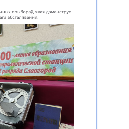
чных прыбораў, якая дэманструе
ага абсталявання.