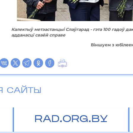
Калектыў метэастанцыі Слаўгарад - гэта 100 гадоў д
адданасці сваёй справе
Віншуем з юбілее
Я САЙТЫ
RAD.ORG.BY