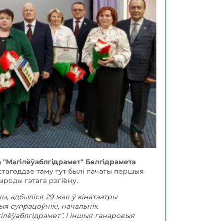
 "Магілёўаблгідрамет" Белгідрамета
тагоддзе таму тут былі пачаты першыя
ыроды гэтага рэгіёну.
, адбыліся 29 мая ў кінатэатры
ыя супрацоўнікі, начальнік
гілёўаблгідрамет", і іншыя ганаровыя