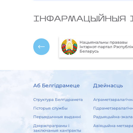
IНФАРМАЦЫЙНЫЯ 
Міністэрства прыродных
альны прававы
рэсурсаў і аховы навакол
т-партал Рэспублікі
асяроддзя Рэспублікі
ь
Беларусь
Аб Белгідрамеце
Дзейнасць
Структура Белгідрамета
Аграметэаралагічн
Гісторыя службы
Гідраметэаралагіч
Перыядычныя выданні
Радыяцыйна-экала
Дзяржпраграмы і
Авіяцыйна-метэара
заключаныя кантракты