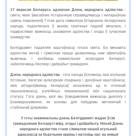
17 верасня Беларусь адзначае Дзень народнага адзінства
-
свята, якое ўвасабляе гістарычную справядлівасць і непарыўную
сувязь пакаленняў. Гэтая дата сімвалізуе ўз'яднанне беларускага
народа, падзеленага ў выніку трагічных падзей мінулага, і
падкрэслівае важнасць захавання адзінства і згоды ў сучасным
грамадстве.
Белгідрамет падзяляе каштоўнасці гэтага свята. Бо менавіта
адзінства мэтаў і сумесная праца дазваляюць нам эфектыўна
вывучаць і ахоўваць навакольнае асяроддзе Беларусі,
забяспечваць бяспеку і дабрабыт грамадзян.
Дзень народнага адзінства
- гэта нагода ўспомніць пра агульную
гісторыю, багатую культурную спадчыну і духоўныя каштоўнасці,
якія аб'ядноўваюць беларусаў незалежна ад іх этнічнай
прыналежнасці, рэлігійных перакананняў або сацыяльнага
статусу. Гэта дзень, калі мы ўсведамляем важнасць дыялогу і
ўзаемаразумення, як асновы для пабудовы квітнеючай і
стабільнай дзяржавы.
У гэты знамянальны дзень Белгідрамет жадае ўсім
грамадзянам Беларусі міру, згоды і дабрабыту. Няхай Дзень
народнага адзінства стане сімвалам нашай агульнай
адказнасці за будучыню краіны і натхніць нас на новыя