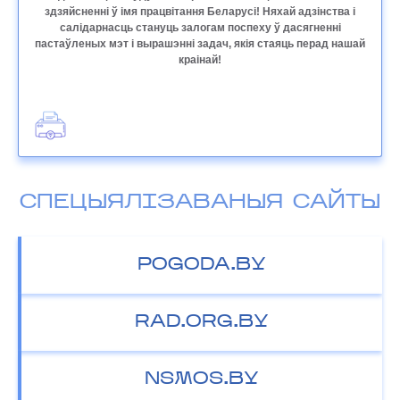
здзяйсненні ў імя працвітання Беларусі! Няхай адзінства і
салідарнасць стануць залогам поспеху ў дасягненні
пастаўленых мэт і вырашэнні задач, якія стаяць перад нашай
краінай!
СПЕЦЫЯЛІЗАВАНЫЯ САЙТЫ
POGODA.BY
RAD.ORG.BY
NSMOS.BY