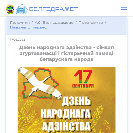
БЕЛГIДРAМЕТ
Галоўная
/
Аб Белгідрамеце
/
Прэс-цэнтр
/
Навіны і падзеі
17.09.2025
Дзень народнага адзінства - сімвал
згуртаванасці і гістарычнай памяці
беларускага народа